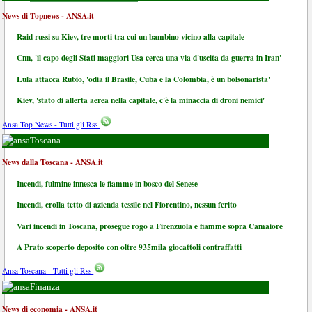
News di Topnews - ANSA.it
Raid russi su Kiev, tre morti tra cui un bambino vicino alla capitale
Cnn, 'il capo degli Stati maggiori Usa cerca una via d'uscita da guerra in Iran'
Lula attacca Rubio, 'odia il Brasile, Cuba e la Colombia, è un bolsonarista'
Kiev, 'stato di allerta aerea nella capitale, c'è la minaccia di droni nemici'
Ansa Top News - Tutti gli Rss
Toscana
News dalla Toscana - ANSA.it
Incendi, fulmine innesca le fiamme in bosco del Senese
Incendi, crolla tetto di azienda tessile nel Fiorentino, nessun ferito
Vari incendi in Toscana, prosegue rogo a Firenzuola e fiamme sopra Camaiore
A Prato scoperto deposito con oltre 935mila giocattoli contraffatti
Ansa Toscana - Tutti gli Rss
Finanza
News di economia - ANSA.it