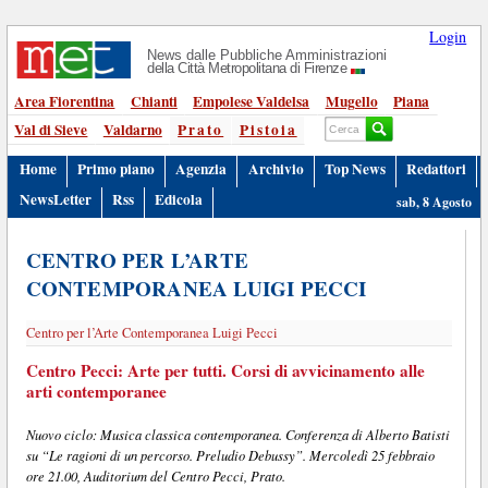
Login
News dalle Pubbliche Amministrazioni
della Città Metropolitana di Firenze
Area Fiorentina
Chianti
Empolese Valdelsa
Mugello
Piana
Val di Sieve
Valdarno
Prato
Pistoia
Home
Primo piano
Agenzia
Archivio
Top News
Redattori
NewsLetter
Rss
Edicola
sab, 8 Agosto
CENTRO PER L’ARTE
CONTEMPORANEA LUIGI PECCI
Centro per l’Arte Contemporanea Luigi Pecci
Centro Pecci: Arte per tutti. Corsi di avvicinamento alle
arti contemporanee
Nuovo ciclo: Musica classica contemporanea. Conferenza di Alberto Batisti
su “Le ragioni di un percorso. Preludio Debussy”. Mercoledì 25 febbraio
ore 21.00, Auditorium del Centro Pecci, Prato.