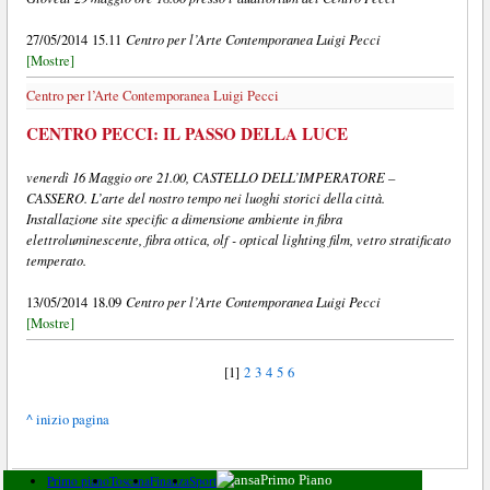
Centro per l’Arte Contemporanea Luigi Pecci
27/05/2014 15.11
[Mostre]
Centro per l’Arte Contemporanea Luigi Pecci
CENTRO PECCI: IL PASSO DELLA LUCE
venerdì 16 Maggio ore 21.00, CASTELLO DELL’IMPERATORE –
CASSERO. L’arte del nostro tempo nei luoghi storici della città.
Installazione site specific a dimensione ambiente in fibra
elettroluminescente, fibra ottica, olf - optical lighting film, vetro stratificato
temperato.
Centro per l’Arte Contemporanea Luigi Pecci
13/05/2014 18.09
[Mostre]
[1]
2
3
4
5
6
^ inizio pagina
Primo piano
Toscana
Finanza
Sport
Primo Piano