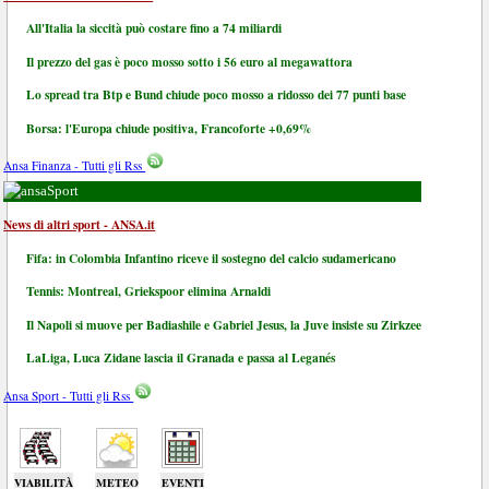
All'Italia la siccità può costare fino a 74 miliardi
Il prezzo del gas è poco mosso sotto i 56 euro al megawattora
Lo spread tra Btp e Bund chiude poco mosso a ridosso dei 77 punti base
Borsa: l'Europa chiude positiva, Francoforte +0,69%
Ansa Finanza - Tutti gli Rss
Sport
News di altri sport - ANSA.it
Fifa: in Colombia Infantino riceve il sostegno del calcio sudamericano
Tennis: Montreal, Griekspoor elimina Arnaldi
Il Napoli si muove per Badiashile e Gabriel Jesus, la Juve insiste su Zirkzee
LaLiga, Luca Zidane lascia il Granada e passa al Leganés
Ansa Sport - Tutti gli Rss
VIABILITÀ
METEO
EVENTI