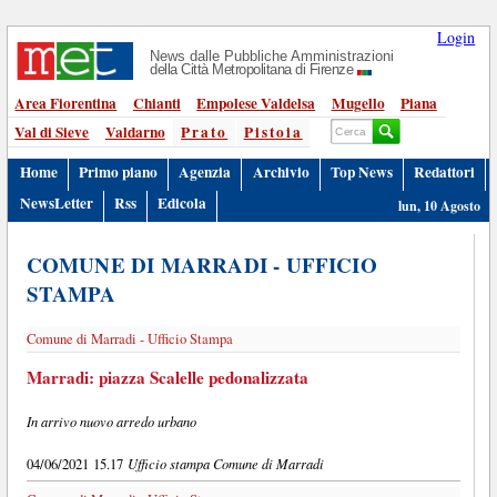
Login
News dalle Pubbliche Amministrazioni
della Città Metropolitana di Firenze
Area Fiorentina
Chianti
Empolese Valdelsa
Mugello
Piana
Val di Sieve
Valdarno
Prato
Pistoia
Home
Primo piano
Agenzia
Archivio
Top News
Redattori
NewsLetter
Rss
Edicola
lun, 10 Agosto
COMUNE DI MARRADI - UFFICIO
STAMPA
Comune di Marradi - Ufficio Stampa
Marradi: piazza Scalelle pedonalizzata
In arrivo nuovo arredo urbano
Ufficio stampa Comune di Marradi
04/06/2021 15.17