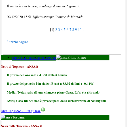
Il periodo è di 6 mesi, scadenza domande 5 gennaio
Ufficio stampa Comune di Marradi
09/12/2020 15.51
[1]
2
3
4
5
6
7
8
9
10
..
^ inizio pagina
Primo piano
Toscana
Finanza
Sport
Primo Piano
News di Topnews - ANSA.it
Il prezzo dell'oro sale a 4.350 dollari l'oncia
Il prezzo del petrolio è in rialzo, Brent a 83,92 dollari (+0,44%)
Media, 'Netanyahu dà una chance a piano Gaza, Idf si sta ritirando'
Axios, Casa Bianca non è preoccupata dalla dichiarazione di Netanyahu
Ansa Top News - Tutti gli Rss
Toscana
News dalla Toscana - ANSA.it