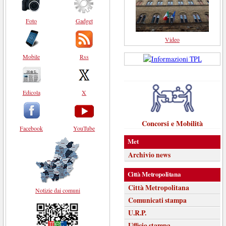
Foto
Gadget
Video
Mobile
Rss
Edicola
X
Concorsi e Mobilità
Facebook
YouTube
Met
Archivio news
Città Metropolitana
Città Metropolitana
Notizie dai comuni
Comunicati stampa
U.R.P.
Ufficio stampa