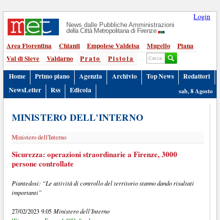
Login
News dalle Pubbliche Amministrazioni
della Città Metropolitana di Firenze
Area Fiorentina
Chianti
Empolese Valdelsa
Mugello
Piana
Val di Sieve
Valdarno
Prato
Pistoia
Home
Primo piano
Agenzia
Archivio
Top News
Redattori
NewsLetter
Rss
Edicola
sab, 8 Agosto
MINISTERO DELL'INTERNO
Ministero dell'Interno
Sicurezza: operazioni straordinarie a Firenze, 3000
persone controllate
Piantedosi: “Le attività di controllo del territorio stanno dando risultati
importanti”
Ministero dell'Interno
27/02/2023 9.05