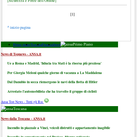
[Sicurezza e Forze dell'Ordine]
[1]
^ inizio pagina
Primo piano
Toscana
Finanza
Sport
Primo Piano
News di Topnews - ANSA.it
Ue a Roma e Madrid, 'fiducia tra Stati è la risorsa più preziosa'
Per Giorgia Meloni qualche giorno di vacanza a La Maddalena
Dal Danubio in secca riemergono le navi della flotta di Hitler
Arrestato l'automobilista che ha travolto il gruppo di ciclisti
Ansa Top News - Tutti gli Rss
Toscana
News dalla Toscana - ANSA.it
Incendio in piazzale a Vinci, veicoli distrutti e appartamento inagibile
Incendio in appartamento nel Pratese, 80enne ustionata