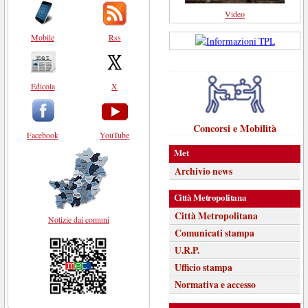
Video
Mobile
Rss
Edicola
X
Concorsi e Mobilità
Facebook
YouTube
Met
Archivio news
Città Metropolitana
Città Metropolitana
Notizie dai comuni
Comunicati stampa
U.R.P.
Ufficio stampa
Normativa e accesso