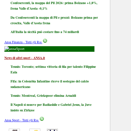
Confesercenti, la mappa del Pil 2026: prima Bolzano +1,8%,
frena Valle d'Aosta -0,1%
Da Confesercenti la mappa di Pil e prezzi: Bolzano prima per
crescita, Valle d'Aosta frena
All'Italia la siccità può costare fino a 74 miliardi
Ansa Finanza - Tutti gli Rss
Sport
News di altri sport - ANSA.it
Tennis: Toronto; settima vittoria di fila per talento Filippine
Eala
Fifa: in Colombia Infantino riceve il sostegno del calcio
sudamericano
Tennis: Montreal, Griekspoor elimina Arnaldi
Il Napoli si muove per Badiashile e Gabriel Jesus, la Juve
insiste su Zirkzee
Ansa Sport - Tutti gli Rss