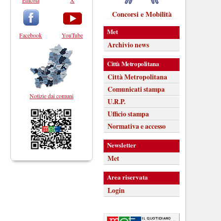
Edicola
X
Concorsi e Mobilità
Met
Facebook
YouTube
Archivio news
Città Metropolitana
Città Metropolitana
Comunicati stampa
Notizie dai comuni
U.R.P.
Ufficio stampa
Normativa e accesso
Newsletter
Met
Area riservata
Login