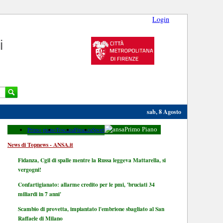
Login
i
sab, 8 Agosto
Primo piano
Toscana
Finanza
Sport
Primo Piano
News di Topnews - ANSA.it
Fidanza, Cgil di spalle mentre la Russa leggeva Mattarella, si
vergogni!
Confartigianato: allarme credito per le pmi, 'bruciati 34
miliardi in 7 anni'
Scambio di provetta, impiantato l'embrione sbagliato al San
Raffaele di Milano