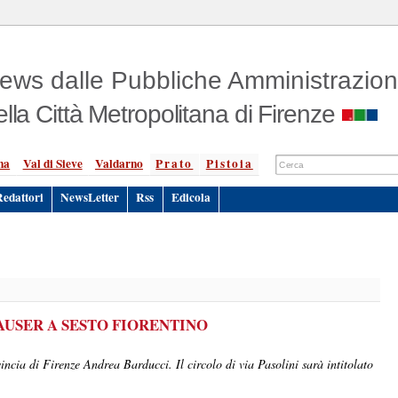
ews dalle Pubbliche Amministrazion
ella Città Metropolitana di Firenze
na
Val di Sieve
Valdarno
Prato
Pistoia
Redattori
NewsLetter
Rss
Edicola
AUSER A SESTO FIORENTINO
ncia di Firenze Andrea Barducci. Il circolo di via Pasolini sarà intitolato