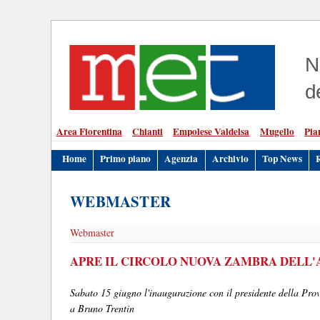
N
d
Area Fiorentina
Chianti
Empolese Valdelsa
Mugello
Pia
Home
Primo piano
Agenzia
Archivio
Top News
WEBMASTER
Webmaster
APRE IL CIRCOLO NUOVA ZAMBRA DELL'
Sabato 15 giugno l'inaugurazione con il presidente della Provi
a Bruno Trentin