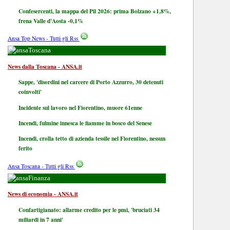
Confesercenti, la mappa del Pil 2026: prima Bolzano +1,8%,
frena Valle d'Aosta -0,1%
Ansa Top News - Tutti gli Rss
Toscana
News dalla Toscana - ANSA.it
Sappe, 'disordini nel carcere di Porto Azzurro, 30 detenuti
coinvolti'
Incidente sul lavoro nel Fiorentino, muore 61enne
Incendi, fulmine innesca le fiamme in bosco del Senese
Incendi, crolla tetto di azienda tessile nel Fiorentino, nessun
ferito
Ansa Toscana - Tutti gli Rss
Finanza
News di economia - ANSA.it
Confartigianato: allarme credito per le pmi, 'bruciati 34
miliardi in 7 anni'