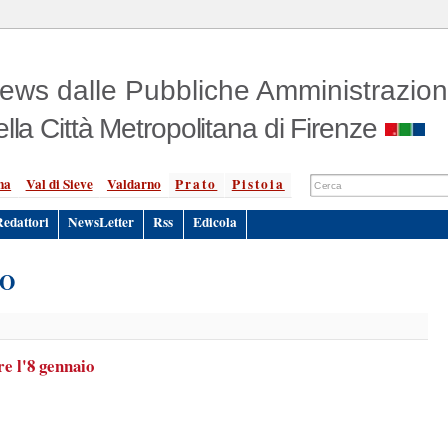
ews dalle Pubbliche Amministrazion
ella Città Metropolitana di Firenze
na
Val di Sieve
Valdarno
Prato
Pistoia
Redattori
NewsLetter
Rss
Edicola
ZO
e l'8 gennaio