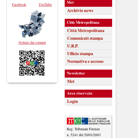
Met
Facebook
YouTube
Archivio news
Città Metropolitana
Città Metropolitana
Comunicati stampa
Notizie dai comuni
U.R.P.
Ufficio stampa
Normativa e accesso
Newsletter
Met
Area riservata
Login
Reg. Tribunale Firenze
n. 5241 del 20/01/2003