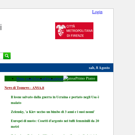
Login
i
sab, 8 Agosto
Primo piano
Toscana
Finanza
Sport
Primo Piano
News di Topnews - ANSA.it
Il leone salvato dalla guerra in Ucraina e portato negli Usa è
malato
Zelensky, 'a Kiev ucciso un bimbo di 3 anni e i suoi nonni'
Europei di nuoto: Cosetti d'argento nei tuffi femminili da 20
metri