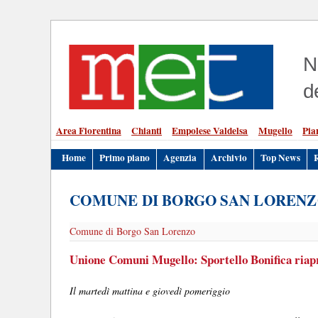
N
d
Area Fiorentina
Chianti
Empolese Valdelsa
Mugello
Pia
Home
Primo piano
Agenzia
Archivio
Top News
COMUNE DI BORGO SAN LOREN
Comune di Borgo San Lorenzo
Unione Comuni Mugello: Sportello Bonifica riapr
Il martedì mattina e giovedì pomeriggio