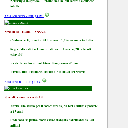
Zelensky a Belgrado, l'Ucraina non ha più centrali elettriche
intatte
Ansa Top News - Tutti gli Rss
Toscana
News dalla Toscana - ANSA.it
Confesercenti, crescita Pil Toscana +1,2%, seconda in Italia
Sappe, 'disordini nel carcere di Porto Azzurro, 30 detenuti
coinvolti'
Incidente sul lavoro nel Fiorentino, muore 61enne
Incendi, fulmine innesca le fiamme in bosco del Senese
Ansa Toscana - Tutti gli Rss
Finanza
News di economia - ANSA.it
Novità allo studio per il codice strada, da bici a multe e patente
a 17 anni
Codacons, su primo esodo estivo stangata carburanti da 370
milioni