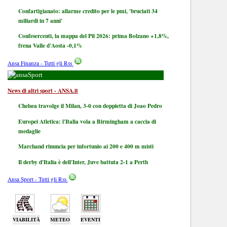
Confartigianato: allarme credito per le pmi, 'bruciati 34
miliardi in 7 anni'
Confesercenti, la mappa del Pil 2026: prima Bolzano +1,8%,
frena Valle d'Aosta -0,1%
Ansa Finanza - Tutti gli Rss
Sport
News di altri sport - ANSA.it
Chelsea travolge il Milan, 3-0 con doppietta di Joao Pedro
Europei Atletica: l'Italia vola a Birmingham a caccia di
medaglie
Marchand rinuncia per infortunio ai 200 e 400 m misti
Il derby d'Italia è dell'Inter, Juve battuta 2-1 a Perth
Ansa Sport - Tutti gli Rss
VIABILITÀ
METEO
EVENTI