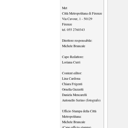
Met
Città Metropolitana di Firenze
Via Cavour, 1
-
50129
Firenze
tel.
055 2760343
Direttore responsabile:
Michele Brancale
Capo Redattore:
Loriana Curri
Content editor:
Lina Cardona
Chiara Frigenti
Ornella Guzzetti
Daniela Mencarelli
Antonello Serino (fotografo)
Ufficio Stampa della Città
Metropolitana:
Michele Brancale
(Capo ufficio stampa)