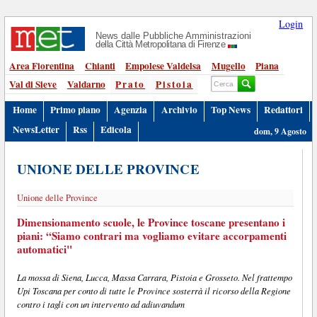
Login
News dalle Pubbliche Amministrazioni
della Città Metropolitana di Firenze
Area Fiorentina
Chianti
Empolese Valdelsa
Mugello
Piana
Val di Sieve
Valdarno
Prato
Pistoia
Home
Primo piano
Agenzia
Archivio
Top News
Redattori
NewsLetter
Rss
Edicola
dom, 9 Agosto
UNIONE DELLE PROVINCE
Unione delle Province
Dimensionamento scuole, le Province toscane presentano i
piani: “Siamo contrari ma vogliamo evitare accorpamenti
automatici"
La mossa di Siena, Lucca, Massa Carrara, Pistoia e Grosseto. Nel frattempo
Upi Toscana per conto di tutte le Province sosterrà il ricorso della Regione
contro i tagli con un intervento ad adiuvandum