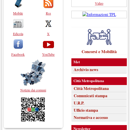
Video
Mobile
Rss
Edicola
X
Concorsi e Mobilità
Facebook
YouTube
Met
Archivio news
Città Metropolitana
Città Metropolitana
Notizie dai comuni
Comunicati stampa
U.R.P.
Ufficio stampa
Normativa e accesso
Newsletter