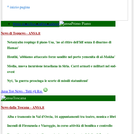
^ inizio pagina
Primo piano
Toscana
Finanza
Sport
Primo Piano
News di Topnews - ANSA.it
Netanyahu respinge il piano Usa, 'no al ritiro dell'Idf senza il disarmo di
Hamas'
Houthi, 'abbiamo attaccato forze saudite nel porto yemenita di al-Makha'
Media, nuova incursione israeliana in Siria. Carri armati e militari nel sud-
ovest
Nyt, 'la guerra prosciuga le scorte di missili statunitensi'
Ansa Top News - Tutti gli Rss
Toscana
News dalla Toscana - ANSA.it
Alba e tramonto in Val d'Orcia, 16 appuntamenti tra teatro, musica e libri
Incendi di Firenzuola e Viareggio, in corso attività di bonifica e controllo