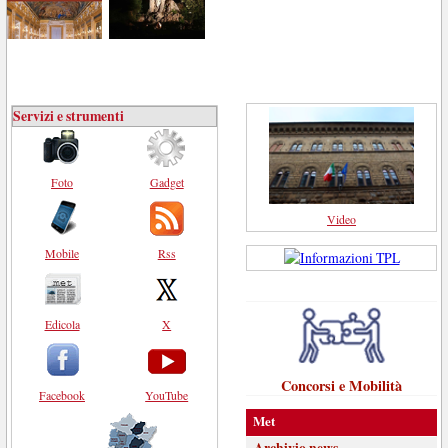
Servizi e strumenti
Foto
Gadget
Video
Mobile
Rss
Edicola
X
Concorsi e Mobilità
Facebook
YouTube
Met
Archivio news