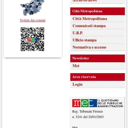
Città Metropolitana
Città Metropolitana
Notizie dai comuni
Comunicati stampa
U.R.P.
Ufficio stampa
Normativa e accesso
Newsletter
Met
Area riservata
Login
Reg. Tribunale Firenze
n. 5241 del 20/01/2003
Met