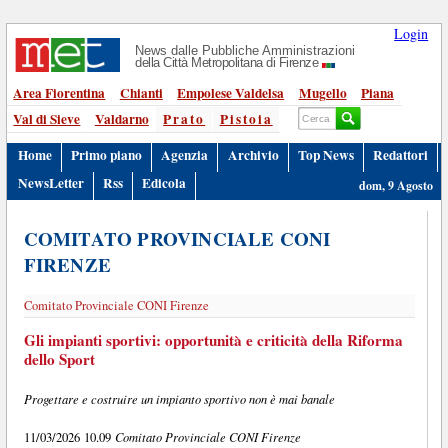
Login
News dalle Pubbliche Amministrazioni
della Città Metropolitana di Firenze
Area Fiorentina
Chianti
Empolese Valdelsa
Mugello
Piana
Val di Sieve
Valdarno
Prato
Pistoia
Home
Primo piano
Agenzia
Archivio
Top News
Redattori
NewsLetter
Rss
Edicola
dom, 9 Agosto
COMITATO PROVINCIALE CONI
FIRENZE
Comitato Provinciale CONI Firenze
Gli impianti sportivi: opportunità e criticità della Riforma
dello Sport
Progettare e costruire un impianto sportivo non è mai banale
Comitato Provinciale CONI Firenze
11/03/2026 10.09