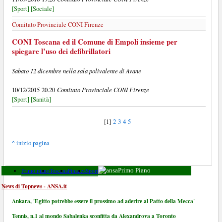
[Sport]
[Sociale]
Comitato Provinciale CONI Firenze
CONI Toscana ed il Comune di Empoli insieme per
spiegare l’uso dei defibrillatori
Sabato 12 dicembre nella sala polivalente di Avane
Comitato Provinciale CONI Firenze
10/12/2015 20.20
[Sport]
[Sanità]
[1]
2
3
4
5
^ inizio pagina
Primo piano
Toscana
Finanza
Sport
Primo Piano
News di Topnews - ANSA.it
Ankara, 'Egitto potrebbe essere il prossimo ad aderire al Patto della Mecca'
Tennis, n.1 al mondo Sabalenka sconfitta da Alexandrova a Toronto