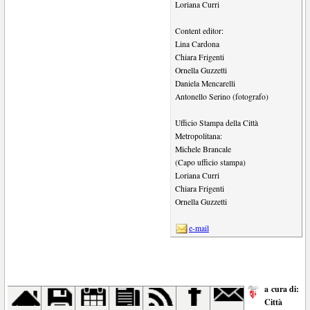
Loriana Curri
Content editor:
Lina Cardona
Chiara Frigenti
Ornella Guzzetti
Daniela Mencarelli
Antonello Serino (fotografo)
Ufficio Stampa della Città
Metropolitana:
Michele Brancale
(Capo ufficio stampa)
Loriana Curri
Chiara Frigenti
Ornella Guzzetti
e-mail
a cura di:
Città