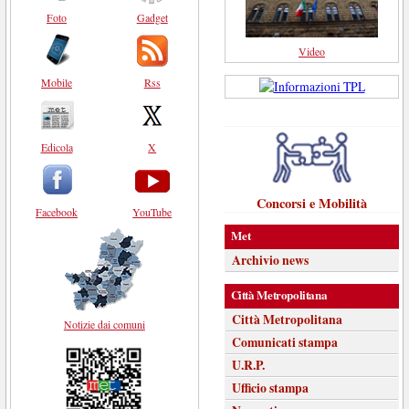
Foto
Gadget
Video
Mobile
Rss
Edicola
X
Concorsi e Mobilità
Facebook
YouTube
Met
Archivio news
Città Metropolitana
Città Metropolitana
Notizie dai comuni
Comunicati stampa
U.R.P.
Ufficio stampa