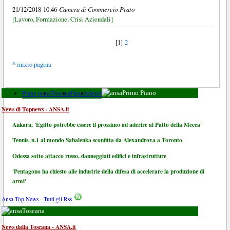
Camera di Commercio Prato
21/12/2018 10.46
[Lavoro, Formazione, Crisi Aziendali]
[1]
2
^ inizio pagina
Primo piano
Toscana
Finanza
Sport
Primo Piano
News di Topnews - ANSA.it
Ankara, 'Egitto potrebbe essere il prossimo ad aderire al Patto della Mecca'
Tennis, n.1 al mondo Sabalenka sconfitta da Alexandrova a Toronto
Odessa sotto attacco russo, danneggiati edifici e infrastrutture
'Pentagono ha chiesto alle industrie della difesa di accelerare la produzione di
armi'
Ansa Top News - Tutti gli Rss
Toscana
News dalla Toscana - ANSA.it