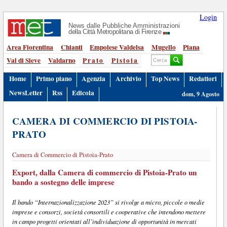
Login
News dalle Pubbliche Amministrazioni
della Città Metropolitana di Firenze
Area Fiorentina
Chianti
Empolese Valdelsa
Mugello
Piana
Val di Sieve
Valdarno
Prato
Pistoia
Home
Primo piano
Agenzia
Archivio
Top News
Redattori
NewsLetter
Rss
Edicola
dom, 9 Agosto
CAMERA DI COMMERCIO DI PISTOIA-
PRATO
Camera di Commercio di Pistoia-Prato
Export, dalla Camera di commercio di Pistoia-Prato un
bando a sostegno delle imprese
Il bando “Internazionalizzazione 2023” si rivolge a micro, piccole o medie
imprese e consorzi, società consortili e cooperative che intendono mettere
in campo progetti orientati all’individuazione di opportunità in mercati