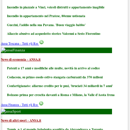
Incendio in piazzale a Vinci, veicoli distrutti e appartamento inagibile
Incendio in appartamento nel Pratese, 80enne ustionata
Guccini, l'addio nella sua Pavana. 'Buon viaggio babbo'
Allaccio abusivo ad acquedotto storico Valcenni a Sesto Fiorentino
Ansa Toscana - Tutti gli Rss
Finanza
News di economia - ANSA.it
Patenti a 17 anni e modifiche alle multe, novità in arrivo al codice
Codacons, su primo esodo estivo stangata carburanti da 370 milioni
Confartigianato: allarme credito per le pmi, 'bruciati 34 miliardi in 7 anni'
Bolzano prima per crescita davanti a Roma e Milano, la Valle d'Aosta frena
Ansa Finanza - Tutti gli Rss
Sport
News di altri sport - ANSA.it
Tennis, n.1 al mondo Sabalenka sconfitta da Alexandrova a Toronto