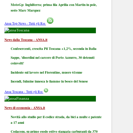
MotoGp: Inghilterra; prima fila Aprilia con Martin in pole,
sesto Marc Marquez
Ansa Top News - Tutti gli Rss
Toscana
News dalla Toscana - ANSA.it
Confesercenti, crescita Pil Toscana +1,2%, seconda in Italia
Sappe, 'disordini nel carcere di Porto Azzurro, 30 detenuti
coinvolti'
Incidente sul lavoro nel Fiorentino, muore 61enne
Incendi, fulmine innesca le fiamme in bosco del Senese
Ansa Toscana - Tutti gli Rss
Finanza
News di economia - ANSA.it
Novità allo studio per il codice strada, da bici a multe e patente
a 17 anni
Codacons, su primo esodo estivo stangata carburanti da 370