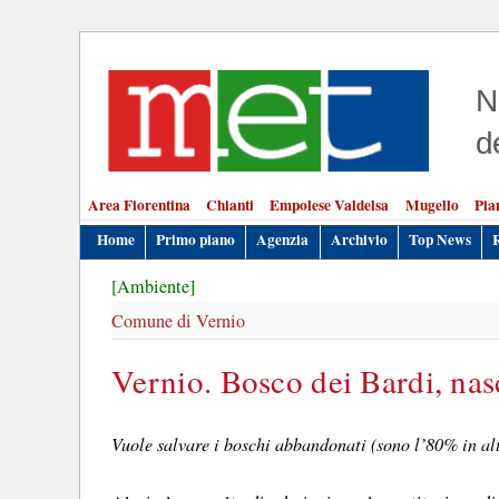
N
d
Area Fiorentina
Chianti
Empolese Valdelsa
Mugello
Pia
Home
Primo piano
Agenzia
Archivio
Top News
[Ambiente]
Comune di Vernio
Vernio. Bosco dei Bardi, nas
Vuole salvare i boschi abbandonati (sono l’80% in al