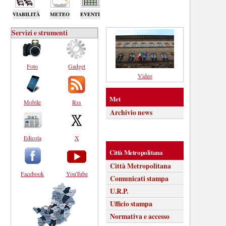
VIABILITÀ
METEO
EVENTI
Servizi e strumenti
Foto
Gadget
Video
Met
Mobile
Rss
Archivio news
Edicola
X
Città Metropolitana
Città Metropolitana
Facebook
YouTube
Comunicati stampa
U.R.P.
Ufficio stampa
Normativa e accesso