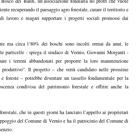
i Bosco dei Bardi, un’associazione fondiaria no profit che vuole
ente recuperando il paesaggio agro forestale, curare il territorio e
 di lavoro e magari supportare i progetti sociali promossi dai
ante ma circa l’80% dei boschi sono incolti ormai da anni, le
ole particelle - spiega il sindaco di Vernio, Giovanni Morganti -
pare i terreni abbandonati per proporre la loro manutenzione
roduttivo”. Il progetto – che verrà candidato nelle prossime
 e foreste – potrebbe diventare un tassello fondamentale per la
oscenza condivisa del patrimonio forestale e offrire anche la
restale, che in questi giorni ha lanciato l’appello ai proprietari
no appoggio del Comune di Vernio e ha il patrocinio del Comune di
senzio.