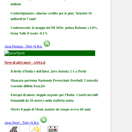
milioni
Confartigianato: allarme credito per le pmi, 'bruciati 34
miliardi in 7 anni'
Confesercenti, la mappa del Pil 2026: prima Bolzano +1,8%,
frena Valle d'Aosta -0,1%
Ansa Finanza - Tutti gli Rss
Sport
News di altri sport - ANSA.it
Il derby d'Italia è dell'Inter, Juve battuta 2-1 a Perth
Mancata partenza Nazionale Powerchair Football, l'Autorità
Garante diffida EasyJet
Europei di nuoto, doppio argento per l'Italia: Cosetti nei tuffi
femminili da 20 metri e nella staffetta mista
Morto il papà di Messi, malato da tempo aveva 68 anni
Ansa Sport - Tutti gli Rss