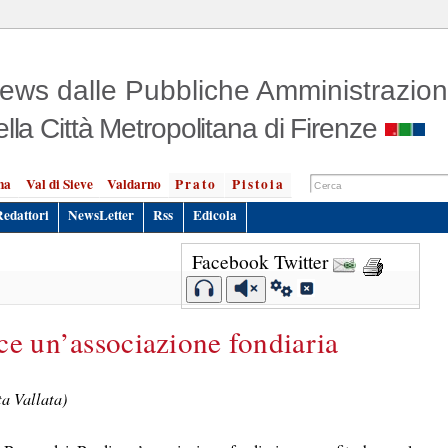
ews dalle Pubbliche Amministrazion
ella Città Metropolitana di Firenze
na
Val di Sieve
Valdarno
Prato
Pistoia
Redattori
NewsLetter
Rss
Edicola
Facebook
Twitter
ce un’associazione fondiaria
ta Vallata)