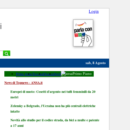
Login
i
sab, 8 Agosto
Primo piano
Toscana
Finanza
Sport
Primo Piano
News di Topnews - ANSA.it
Europei di nuoto: Cosetti d'argento nei tuffi femminili da 20
metri
Zelensky a Belgrado, l'Ucraina non ha più centrali elettriche
intatte
Novità allo studio per il codice strada, da bici a multe e patente
a 17 anni