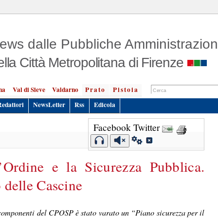
ews dalle Pubbliche Amministrazion
ella Città Metropolitana di Firenze
na
Val di Sieve
Valdarno
Prato
Pistoia
Redattori
NewsLetter
Rss
Edicola
Facebook
Twitter
’Ordine e la Sicurezza Pubblica.
o delle Cascine
i componenti del CPOSP è stato varato un “Piano sicurezza per il