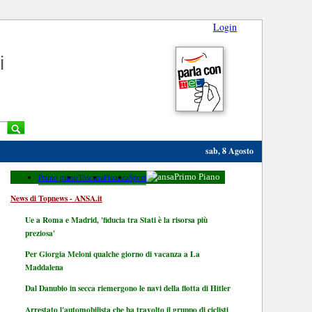
Login
i
sab, 8 Agosto
Primo piano
Toscana
Finanza
Sport
Primo Piano
News di Topnews - ANSA.it
Ue a Roma e Madrid, 'fiducia tra Stati è la risorsa più
preziosa'
Per Giorgia Meloni qualche giorno di vacanza a La
Maddalena
Dal Danubio in secca riemergono le navi della flotta di Hitler
Arrestato l'automobilista che ha travolto il gruppo di ciclisti