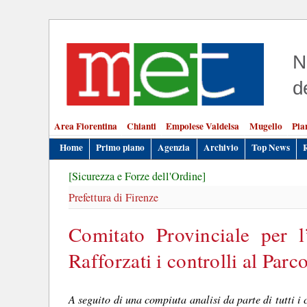
N
d
Area Fiorentina
Chianti
Empolese Valdelsa
Mugello
Pia
Home
Primo piano
Agenzia
Archivio
Top News
[Sicurezza e Forze dell'Ordine]
Prefettura di Firenze
Comitato Provinciale per l
Rafforzati i controlli al Parc
A seguito di una compiuta analisi da parte di tutti 