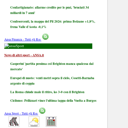
Confartigianato: allarme credito per le pmi, 'bruciati 34
miliardi in 7 anni'
Confesercenti, la mappa del Pil 2026: prima Bolzano +1,8%,
frena Valle d'Aosta -0,1%
Ansa Finanza - Tutti gli Rss
Sport
News di altri sport - ANSA.it
Gasperini 'partita pessima col Brighton manca qualcosa dal
mercato'
Europei di nuoto: venti metri sopra il cielo, Cosetti-Barnaba
argento di coppia
La Roma chiude male il ritiro, ko 3-0 con il Brighton
Ciclismo: Pellizzari vince l'ultima tappa della Vuelta a Burgos
Ansa Sport - Tutti gli Rss