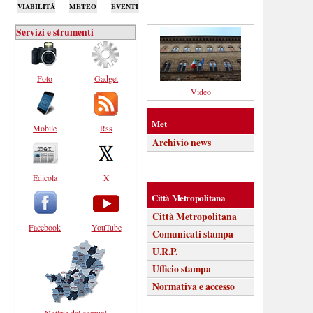
VIABILITÀ
METEO
EVENTI
Servizi e strumenti
Foto
Gadget
Video
Met
Mobile
Rss
Archivio news
Edicola
X
Città Metropolitana
Città Metropolitana
Facebook
YouTube
Comunicati stampa
U.R.P.
Ufficio stampa
Normativa e accesso
Notizie dai comuni