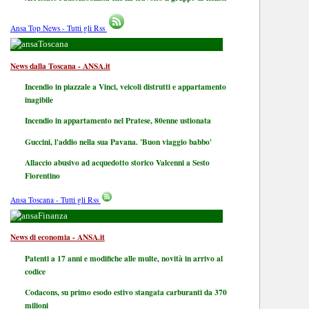
Ansa Top News - Tutti gli Rss
Toscana
News dalla Toscana - ANSA.it
Incendio in piazzale a Vinci, veicoli distrutti e appartamento
inagibile
Incendio in appartamento nel Pratese, 80enne ustionata
Guccini, l'addio nella sua Pavana. 'Buon viaggio babbo'
Allaccio abusivo ad acquedotto storico Valcenni a Sesto
Fiorentino
Ansa Toscana - Tutti gli Rss
Finanza
News di economia - ANSA.it
Patenti a 17 anni e modifiche alle multe, novità in arrivo al
codice
Codacons, su primo esodo estivo stangata carburanti da 370
milioni