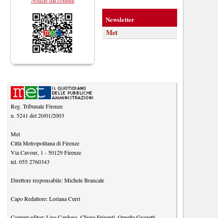
Newsletter
Met
Reg. Tribunale Firenze
n. 5241 del 20/01/2003
Met
Città Metropolitana di Firenze
Via Cavour, 1
-
50129
Firenze
tel.
055 2760343
Direttore responsabile:
Michele Brancale
Capo Redattore:
Loriana Curri
Content editor:
Lina Cardona
,
Chiara Frigenti
,
Ornella Guzzetti
,