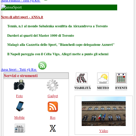
Ansa Finanza - Tutti gli Rss
Sport
News di altri sport - ANSA.it
Tennis, n.1 al mondo Sabalenka sconfitta da Alexandrova a Toronto
Darderi ai quarti del Master 1000 di Toronto
Malagò alla Gazzetta dello Sport, "Bianchedi capo delegazione Azzurri"
Il Napoli pareggia con il Celta Vigo, Allegri mette a punto gli schemi
Ansa Sport - Tutti gli Rss
Servizi e strumenti
VIABILITÀ
METEO
EVENTI
Foto
Gadget
Mobile
Rss
Video