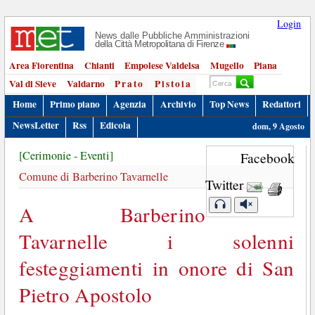
Login
News dalle Pubbliche Amministrazioni
della Città Metropolitana di Firenze
Area Fiorentina
Chianti
Empolese Valdelsa
Mugello
Piana
Val di Sieve
Valdarno
Prato
Pistoia
Home
Primo piano
Agenzia
Archivio
Top News
Redattori
NewsLetter
Rss
Edicola
dom, 9 Agosto
[Cerimonie - Eventi]
Facebook
Comune di Barberino Tavarnelle
Twitter
A Barberino
Tavarnelle i solenni
festeggiamenti in onore di San
Pietro Apostolo