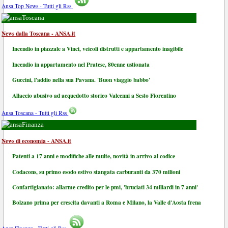
Ansa Top News - Tutti gli Rss
Toscana
News dalla Toscana - ANSA.it
Incendio in piazzale a Vinci, veicoli distrutti e appartamento inagibile
Incendio in appartamento nel Pratese, 80enne ustionata
Guccini, l'addio nella sua Pavana. 'Buon viaggio babbo'
Allaccio abusivo ad acquedotto storico Valcenni a Sesto Fiorentino
Ansa Toscana - Tutti gli Rss
Finanza
News di economia - ANSA.it
Patenti a 17 anni e modifiche alle multe, novità in arrivo al codice
Codacons, su primo esodo estivo stangata carburanti da 370 milioni
Confartigianato: allarme credito per le pmi, 'bruciati 34 miliardi in 7 anni'
Bolzano prima per crescita davanti a Roma e Milano, la Valle d'Aosta frena