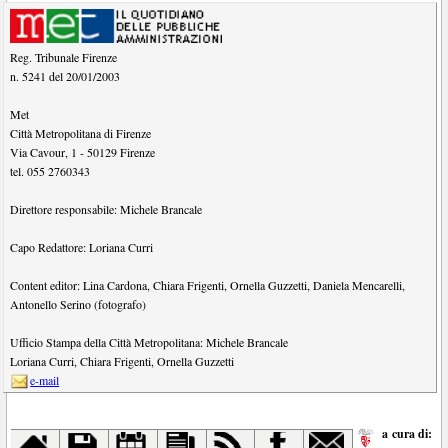
Reg. Tribunale Firenze
n. 5241 del 20/01/2003
Met
Città Metropolitana di Firenze
Via Cavour, 1
-
50129
Firenze
tel.
055 2760343
Direttore responsabile:
Michele Brancale
Capo Redattore:
Loriana Curri
Content editor:
Lina Cardona
,
Chiara Frigenti
,
Ornella Guzzetti
,
Daniela Mencarelli
,
Antonello Serino (fotografo)
Ufficio Stampa della Città Metropolitana:
Michele Brancale
Loriana Curri
,
Chiara Frigenti
,
Ornella Guzzetti
e-mail
a cura di: