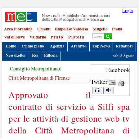
Login
News dalle Pubbliche Amministrazioni
della Città Metropolitana di Firenze
Area Fiorentina
Chianti
Empolese Valdelsa
Mugello
Piana
Val di Sieve
Valdarno
Prato
Pistoia
Home
Primo piano
Agenzia
Archivio
Top News
Redattori
NewsLetter
Rss
Edicola
sab, 8 Agosto
[Consiglio Metropolitano]
Facebook
Città Metropolitana di Firenze
Twitter
Approvato il
contratto di servizio a Silfi spa
per le attività di gestione web tv
della Città Metropolitana di