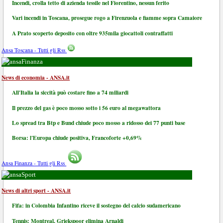
Incendi, crolla tetto di azienda tessile nel Fiorentino, nessun ferito
Vari incendi in Toscana, prosegue rogo a Firenzuola e fiamme sopra Camaiore
A Prato scoperto deposito con oltre 935mila giocattoli contraffatti
Ansa Toscana - Tutti gli Rss
Finanza
News di economia - ANSA.it
All'Italia la siccità può costare fino a 74 miliardi
Il prezzo del gas è poco mosso sotto i 56 euro al megawattora
Lo spread tra Btp e Bund chiude poco mosso a ridosso dei 77 punti base
Borsa: l'Europa chiude positiva, Francoforte +0,69%
Ansa Finanza - Tutti gli Rss
Sport
News di altri sport - ANSA.it
Fifa: in Colombia Infantino riceve il sostegno del calcio sudamericano
Tennis: Montreal, Griekspoor elimina Arnaldi