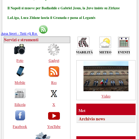
Il Napoli si muove per Badiashile e Gabriel Jesus, la Juve insiste su Zirkzee
LaLiga, Luca Zidane lascia il Granada e passa al Leganés
Ansa Sport - Tutti gli Rss
Servizi e strumenti
VIABILITÀ
METEO
EVENTI
Foto
Gadget
Mobile
Rss
Video
Edicola
X
Met
Archivio news
Facebook
YouTube