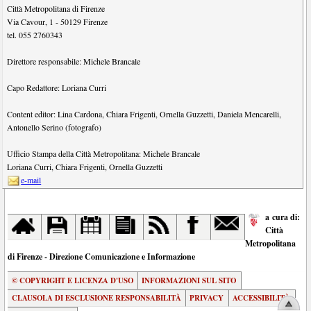
Città Metropolitana di Firenze
Via Cavour, 1
-
50129
Firenze
tel.
055 2760343
Direttore responsabile:
Michele Brancale
Capo Redattore:
Loriana Curri
Content editor:
Lina Cardona
,
Chiara Frigenti
,
Ornella Guzzetti
,
Daniela Mencarelli
,
Antonello Serino (fotografo)
Ufficio Stampa della Città Metropolitana:
Michele Brancale
Loriana Curri
,
Chiara Frigenti
,
Ornella Guzzetti
e-mail
a cura di:
Città
Metropolitana
di Firenze - Direzione Comunicazione e Informazione
© COPYRIGHT E LICENZA D'USO
INFORMAZIONI SUL SITO
CLAUSOLA DI ESCLUSIONE RESPONSABILITÀ
PRIVACY
ACCESSIBILITÀ