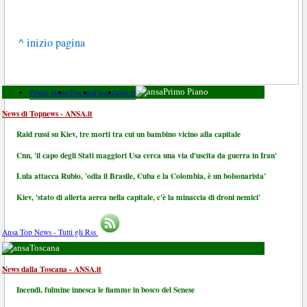
^ inizio pagina
Primo piano
Toscana
Finanza
Sport
Primo Piano
News di Topnews - ANSA.it
Raid russi su Kiev, tre morti tra cui un bambino vicino alla capitale
Cnn, 'il capo degli Stati maggiori Usa cerca una via d'uscita da guerra in Iran'
Lula attacca Rubio, 'odia il Brasile, Cuba e la Colombia, è un bolsonarista'
Kiev, 'stato di allerta aerea nella capitale, c'è la minaccia di droni nemici'
Ansa Top News - Tutti gli Rss
Toscana
News dalla Toscana - ANSA.it
Incendi, fulmine innesca le fiamme in bosco del Senese