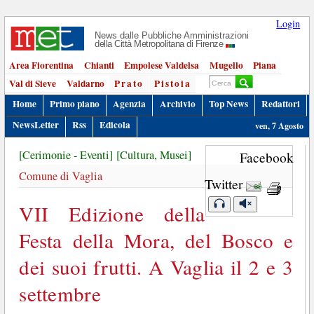
Login
News dalle Pubbliche Amministrazioni
della Città Metropolitana di Firenze
Area Fiorentina
Chianti
Empolese Valdelsa
Mugello
Piana
Val di Sieve
Valdarno
Prato
Pistoia
Home
Primo piano
Agenzia
Archivio
Top News
Redattori
NewsLetter
Rss
Edicola
ven, 7 Agosto
[Cerimonie - Eventi]
[Cultura, Musei]
Facebook
Comune di Vaglia
Twitter
VII Edizione della
Festa della Mora, del Bosco e
dei suoi frutti. A Vaglia il 2 e 3
settembre