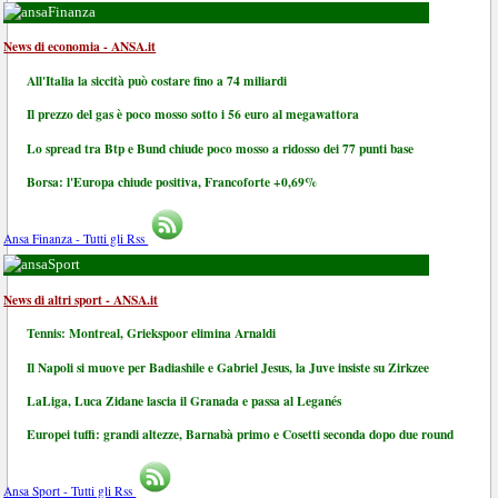
Finanza
News di economia - ANSA.it
All'Italia la siccità può costare fino a 74 miliardi
Il prezzo del gas è poco mosso sotto i 56 euro al megawattora
Lo spread tra Btp e Bund chiude poco mosso a ridosso dei 77 punti base
Borsa: l'Europa chiude positiva, Francoforte +0,69%
Ansa Finanza - Tutti gli Rss
Sport
News di altri sport - ANSA.it
Tennis: Montreal, Griekspoor elimina Arnaldi
Il Napoli si muove per Badiashile e Gabriel Jesus, la Juve insiste su Zirkzee
LaLiga, Luca Zidane lascia il Granada e passa al Leganés
Europei tuffi: grandi altezze, Barnabà primo e Cosetti seconda dopo due round
Ansa Sport - Tutti gli Rss