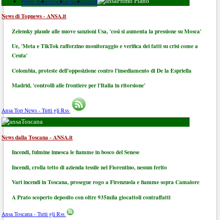
Primo piano
Toscana
Finanza
Sport
Primo Piano
News di Topnews - ANSA.it
Zelensky plaude alle nuove sanzioni Usa, 'così si aumenta la pressione su Mosca'
Ue, 'Meta e TikTok rafforzino monitoraggio e verifica dei fatti su crisi come a
Ceuta'
Colombia, proteste dell'opposizione contro l'insediamento di De la Espriella
Madrid, 'controlli alle frontiere per l'Italia in ritorsione'
Ansa Top News - Tutti gli Rss
Toscana
News dalla Toscana - ANSA.it
Incendi, fulmine innesca le fiamme in bosco del Senese
Incendi, crolla tetto di azienda tessile nel Fiorentino, nessun ferito
Vari incendi in Toscana, prosegue rogo a Firenzuola e fiamme sopra Camaiore
A Prato scoperto deposito con oltre 935mila giocattoli contraffatti
Ansa Toscana - Tutti gli Rss