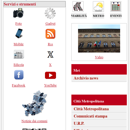
Servizi e strumenti
VIABILITÀ
METEO
EVENTI
Foto
Gadget
Mobile
Rss
Video
Edicola
X
Met
Archivio news
Facebook
YouTube
Città Metropolitana
Città Metropolitana
Comunicati stampa
Notizie dai comuni
U.R.P.