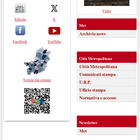
Video
Edicola
X
Met
Archivio news
Facebook
YouTube
Città Metropolitana
Città Metropolitana
Comunicati stampa
Notizie dai comuni
U.R.P.
Ufficio stampa
Normativa e accesso
Newsletter
Met