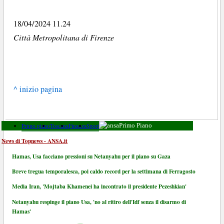
18/04/2024 11.24
Città Metropolitana di Firenze
^ inizio pagina
Primo piano
Toscana
Finanza
Sport
Primo Piano
News di Topnews - ANSA.it
Hamas, Usa facciano pressioni su Netanyahu per il piano su Gaza
Breve tregua temporalesca, poi caldo record per la settimana di Ferragosto
Media Iran, 'Mojtaba Khamenei ha incontrato il presidente Pezeshkian'
Netanyahu respinge il piano Usa, 'no al ritiro dell'Idf senza il disarmo di
Hamas'