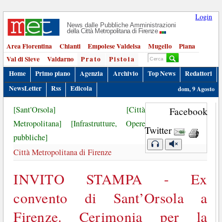
Login
News dalle Pubbliche Amministrazioni
della Città Metropolitana di Firenze
Area Fiorentina
Chianti
Empolese Valdelsa
Mugello
Piana
Val di Sieve
Valdarno
Prato
Pistoia
Home
Primo piano
Agenzia
Archivio
Top News
Redattori
NewsLetter
Rss
Edicola
dom, 9 Agosto
[Sant'Orsola]
[Città
Facebook
Metropolitana]
[Infrastrutture, Opere
Twitter
pubbliche]
Città Metropolitana di Firenze
INVITO STAMPA - Ex
convento di Sant’Orsola a
Firenze. Cerimonia per la