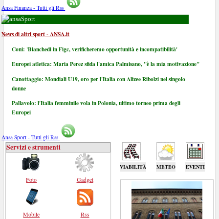
Ansa Finanza - Tutti gli Rss
Sport
News di altri sport - ANSA.it
Coni: 'Bianchedi in Figc, verificheremo opportunità e incompatibilità'
Europei atletica: Maria Perez sfida l'amica Palmisano, "è la mia motivazione"
Canottaggio: Mondiali U19, oro per l'Italia con Alizee Ribolzi nel singolo
donne
Pallavolo: l'Italia femminile vola in Polonia, ultimo torneo prima degli
Europei
Ansa Sport - Tutti gli Rss
Servizi e strumenti
VIABILITÀ
METEO
EVENTI
Foto
Gadget
Mobile
Rss