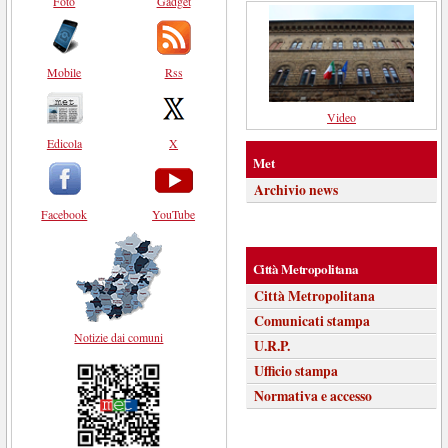
Foto
Gadget
Mobile
Rss
Video
Edicola
X
Met
Archivio news
Facebook
YouTube
Città Metropolitana
Città Metropolitana
Comunicati stampa
Notizie dai comuni
U.R.P.
Ufficio stampa
Normativa e accesso