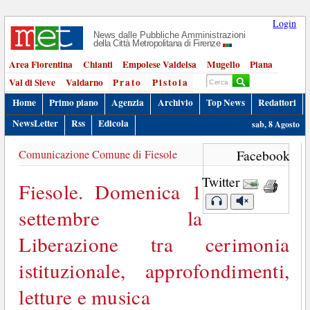
Login
News dalle Pubbliche Amministrazioni
della Città Metropolitana di Firenze
Area Fiorentina
Chianti
Empolese Valdelsa
Mugello
Piana
Val di Sieve
Valdarno
Prato
Pistoia
Home
Primo piano
Agenzia
Archivio
Top News
Redattori
NewsLetter
Rss
Edicola
sab, 8 Agosto
Comunicazione Comune di Fiesole
Facebook
Twitter
Fiesole. Domenica 1
settembre la
Liberazione tra cerimonia
istituzionale, approfondimenti,
letture e musica