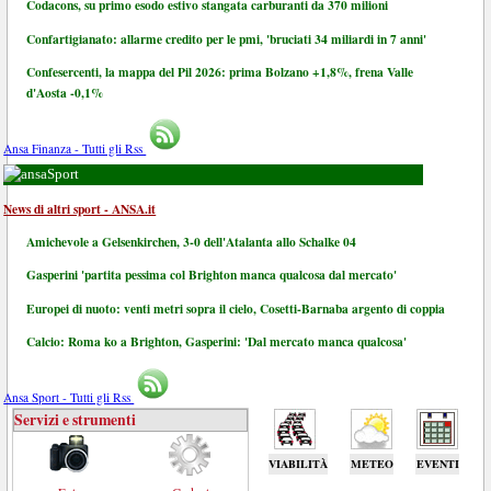
Codacons, su primo esodo estivo stangata carburanti da 370 milioni
Confartigianato: allarme credito per le pmi, 'bruciati 34 miliardi in 7 anni'
Confesercenti, la mappa del Pil 2026: prima Bolzano +1,8%, frena Valle
d'Aosta -0,1%
Ansa Finanza - Tutti gli Rss
Sport
News di altri sport - ANSA.it
Amichevole a Gelsenkirchen, 3-0 dell'Atalanta allo Schalke 04
Gasperini 'partita pessima col Brighton manca qualcosa dal mercato'
Europei di nuoto: venti metri sopra il cielo, Cosetti-Barnaba argento di coppia
Calcio: Roma ko a Brighton, Gasperini: 'Dal mercato manca qualcosa'
Ansa Sport - Tutti gli Rss
Servizi e strumenti
VIABILITÀ
METEO
EVENTI