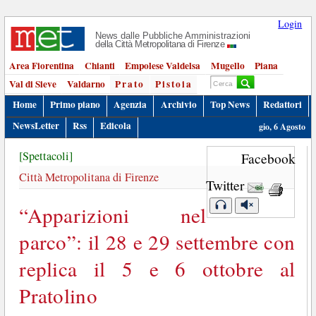
Login
News dalle Pubbliche Amministrazioni
della Città Metropolitana di Firenze
Area Fiorentina
Chianti
Empolese Valdelsa
Mugello
Piana
Val di Sieve
Valdarno
Prato
Pistoia
Home
Primo piano
Agenzia
Archivio
Top News
Redattori
NewsLetter
Rss
Edicola
gio, 6 Agosto
[Spettacoli]
Facebook
Città Metropolitana di Firenze
Twitter
“Apparizioni nel
parco”: il 28 e 29 settembre con
replica il 5 e 6 ottobre al
Pratolino