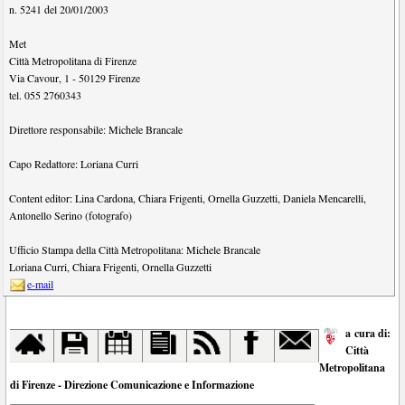
n. 5241 del 20/01/2003
Met
Città Metropolitana di Firenze
Via Cavour, 1
-
50129
Firenze
tel.
055 2760343
Direttore responsabile:
Michele Brancale
Capo Redattore:
Loriana Curri
Content editor:
Lina Cardona
,
Chiara Frigenti
,
Ornella Guzzetti
,
Daniela Mencarelli
,
Antonello Serino (fotografo)
Ufficio Stampa della Città Metropolitana:
Michele Brancale
Loriana Curri
,
Chiara Frigenti
,
Ornella Guzzetti
e-mail
a cura di:
Città
Metropolitana
di Firenze - Direzione Comunicazione e Informazione