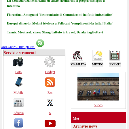
La Confederazione africana di calcio riconferma il proprio sostegno a
Infantino
Fiorentina, Antognoni 'il comunicato di Commisso mi ha fatto imbestialire'
Europei di nuoto, Meloni telefona a Pellacani 'complimenti da tutta l'Italia'
Tennis: Montreal; cinese Shang battuto in tre set, Darderi agli ottavi
Ansa Sport - Tutti gli Rss
Servizi e strumenti
VIABILITÀ
METEO
EVENTI
Foto
Gadget
Mobile
Rss
Video
Edicola
X
Met
Archivio news