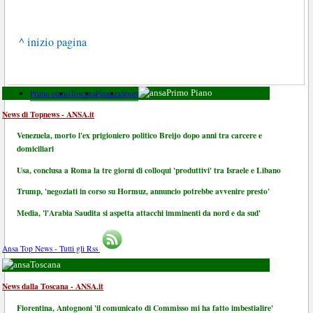
^ inizio pagina
Primo piano
Toscana
Finanza
Sport
Primo Piano
News di Topnews - ANSA.it
Venezuela, morto l'ex prigioniero politico Breijo dopo anni tra carcere e
domiciliari
Usa, conclusa a Roma la tre giorni di colloqui 'produttivi' tra Israele e Libano
Trump, 'negoziati in corso su Hormuz, annuncio potrebbe avvenire presto'
Media, 'l'Arabia Saudita si aspetta attacchi imminenti da nord e da sud'
Ansa Top News - Tutti gli Rss
Toscana
News dalla Toscana - ANSA.it
Fiorentina, Antognoni 'il comunicato di Commisso mi ha fatto imbestialire'