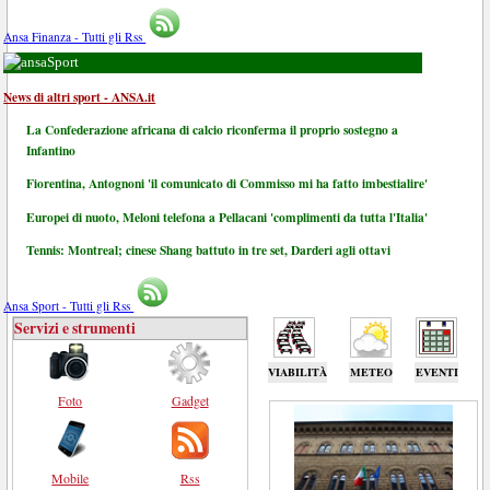
Ansa Finanza - Tutti gli Rss
Sport
News di altri sport - ANSA.it
La Confederazione africana di calcio riconferma il proprio sostegno a
Infantino
Fiorentina, Antognoni 'il comunicato di Commisso mi ha fatto imbestialire'
Europei di nuoto, Meloni telefona a Pellacani 'complimenti da tutta l'Italia'
Tennis: Montreal; cinese Shang battuto in tre set, Darderi agli ottavi
Ansa Sport - Tutti gli Rss
Servizi e strumenti
VIABILITÀ
METEO
EVENTI
Foto
Gadget
Mobile
Rss