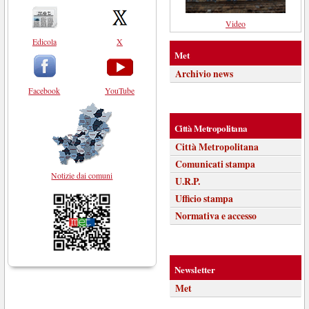
Video
Edicola
X
Met
Archivio news
Facebook
YouTube
Città Metropolitana
Città Metropolitana
Comunicati stampa
Notizie dai comuni
U.R.P.
Ufficio stampa
Normativa e accesso
Newsletter
Met