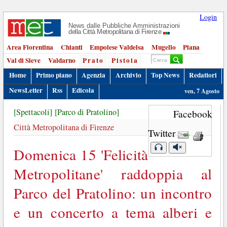
Login
News dalle Pubbliche Amministrazioni
della Città Metropolitana di Firenze
Area Fiorentina
Chianti
Empolese Valdelsa
Mugello
Piana
Val di Sieve
Valdarno
Prato
Pistoia
Home
Primo piano
Agenzia
Archivio
Top News
Redattori
NewsLetter
Rss
Edicola
ven, 7 Agosto
[Spettacoli]
[Parco di Pratolino]
Facebook
Città Metropolitana di Firenze
Twitter
Domenica 15 'Felicità
Metropolitane' raddoppia al
Parco del Pratolino: un incontro
e un concerto a tema alberi e