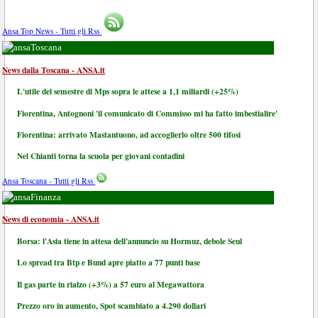
Ansa Top News - Tutti gli Rss
Toscana
News dalla Toscana - ANSA.it
L'utile del semestre di Mps sopra le attese a 1,1 miliardi (+25%)
Fiorentina, Antognoni 'il comunicato di Commisso mi ha fatto imbestialire'
Fiorentina: arrivato Mastantuono, ad accoglierlo oltre 500 tifosi
Nel Chianti torna la scuola per giovani contadini
Ansa Toscana - Tutti gli Rss
Finanza
News di economia - ANSA.it
Borsa: l'Asia tiene in attesa dell'annuncio su Hormuz, debole Seul
Lo spread tra Btp e Bund apre piatto a 77 punti base
Il gas parte in rialzo (+3%) a 57 euro al Megawattora
Prezzo oro in aumento, Spot scambiato a 4.290 dollari