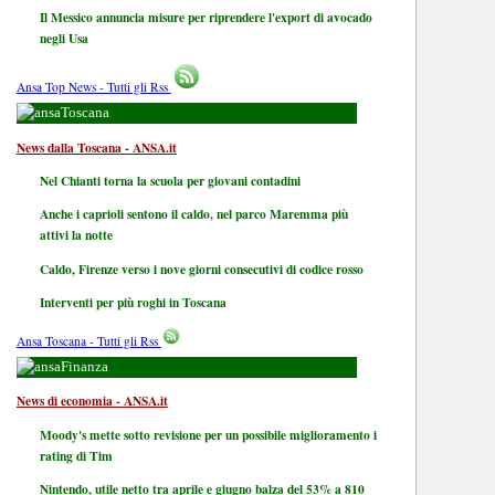
Il Messico annuncia misure per riprendere l'export di avocado
negli Usa
Ansa Top News - Tutti gli Rss
Toscana
News dalla Toscana - ANSA.it
Nel Chianti torna la scuola per giovani contadini
Anche i caprioli sentono il caldo, nel parco Maremma più
attivi la notte
Caldo, Firenze verso i nove giorni consecutivi di codice rosso
Interventi per più roghi in Toscana
Ansa Toscana - Tutti gli Rss
Finanza
News di economia - ANSA.it
Moody's mette sotto revisione per un possibile miglioramento i
rating di Tim
Nintendo, utile netto tra aprile e giugno balza del 53% a 810