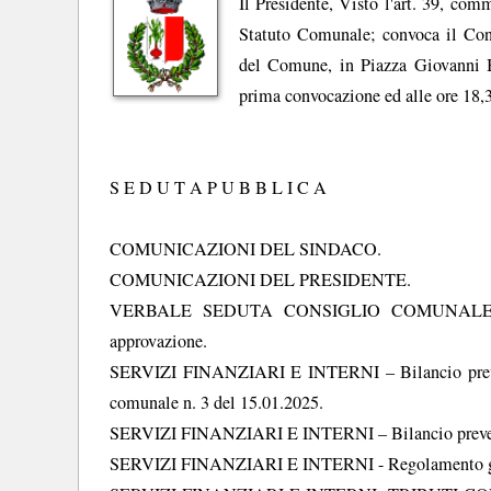
Il Presidente, Visto l'art. 39, com
Statuto Comunale; convoca il Consi
del Comune, in Piazza Giovanni B
prima convocazione ed alle ore 18,30
S E D U T A P U B B L I C A
COMUNICAZIONI DEL SINDACO.
COMUNICAZIONI DEL PRESIDENTE.
VERBALE SEDUTA CONSIGLIO COMUNALE ST
approvazione.
SERVIZI FINANZIARI E INTERNI – Bilancio preventi
comunale n. 3 del 15.01.2025.
SERVIZI FINANZIARI E INTERNI – Bilancio prevent
SERVIZI FINANZIARI E INTERNI - Regolamento gene