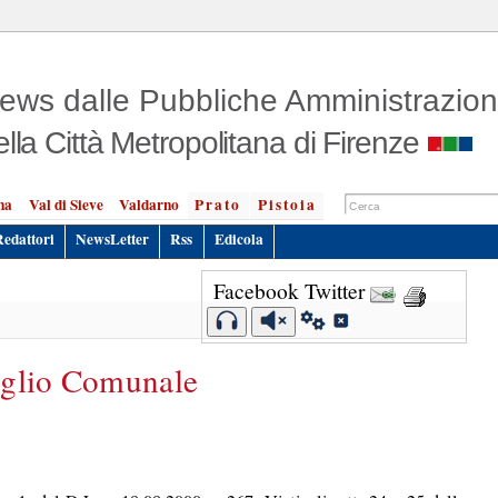
ews dalle Pubbliche Amministrazion
ella Città Metropolitana di Firenze
na
Val di Sieve
Valdarno
Prato
Pistoia
Redattori
NewsLetter
Rss
Edicola
Facebook
Twitter
iglio Comunale