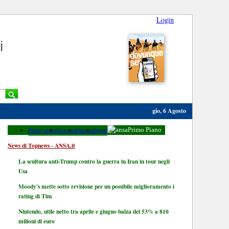
Login
i
gio, 6 Agosto
Primo piano
Toscana
Finanza
Sport
Primo Piano
News di Topnews - ANSA.it
La scultura anti-Trump contro la guerra in Iran in tour negli
Usa
Moody's mette sotto revisione per un possibile miglioramento i
rating di Tim
Nintendo, utile netto tra aprile e giugno balza del 53% a 810
milioni di euro