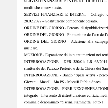
SERVIZI FINANZIARI E INTERNI. TRIBUTI COMUN
modifiche e nuovo testo.
SERVIZI FINANZIARI E INTERNI - Collegio dei r
28.02.2027 – Sostituzione componente cessato.
ORDINE DEL GIORNO - Percorsi di ripubblicizzazion
ORDINE DEL GIORNO - Promozione dell'uso dell'energ
ORDINE DEL GIORNO - Adesione alla campagna “It
nucleare.
MOZIONE - Espansione delle piantumazioni nel terri
INTERROGAZIONE - DPR 380/01; LR 65/2014 – Ed
strutturale del Palazzo Pretorio e della Chiesa dei S
INTERROGAZIONE - Bando "Spazi Attivi - percorsi d
Giovani i Macelli. Ma.PS - Macelli Public Space.
INTERROGAZIONE - PNRR NEXGENERATIONEU – M5C
integrato - Intervento di ristrutturazione edilizia me
comunale denominato “piscina Fiammetta” lotto 1.