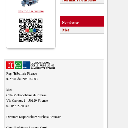
Notizie dai comuni
Newsletter
Met
Reg. Tribunale Firenze
n. 5241 del 20/01/2003
Met
Città Metropolitana di Firenze
Via Cavour, 1
-
50129
Firenze
tel.
055 2760343
Direttore responsabile:
Michele Brancale
Capo Redattore:
Loriana Curri