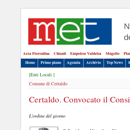
N
d
Area Fiorentina
Chianti
Empolese Valdelsa
Mugello
Pia
Home
Primo piano
Agenzia
Archivio
Top News
[Enti Locali ]
Comune di Certaldo
Certaldo. Convocato il Cons
L'ordine del giorno