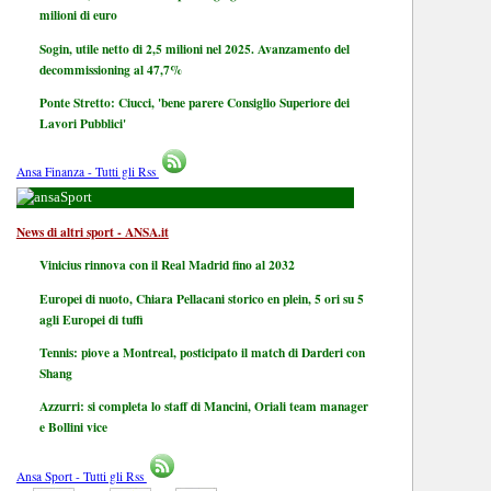
milioni di euro
Sogin, utile netto di 2,5 milioni nel 2025. Avanzamento del
decommissioning al 47,7%
Ponte Stretto: Ciucci, 'bene parere Consiglio Superiore dei
Lavori Pubblici'
Ansa Finanza - Tutti gli Rss
Sport
News di altri sport - ANSA.it
Vinicius rinnova con il Real Madrid fino al 2032
Europei di nuoto, Chiara Pellacani storico en plein, 5 ori su 5
agli Europei di tuffi
Tennis: piove a Montreal, posticipato il match di Darderi con
Shang
Azzurri: si completa lo staff di Mancini, Oriali team manager
e Bollini vice
Ansa Sport - Tutti gli Rss