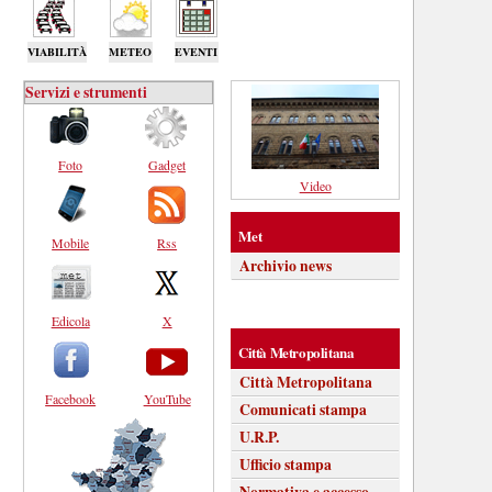
VIABILITÀ
METEO
EVENTI
Servizi e strumenti
Foto
Gadget
Video
Met
Mobile
Rss
Archivio news
Edicola
X
Città Metropolitana
Città Metropolitana
Facebook
YouTube
Comunicati stampa
U.R.P.
Ufficio stampa
Normativa e accesso