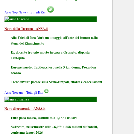
Ansa Top News - Tutti gli Rss
Toscana
News dalla Toscana - ANSA.it
Alla Frick di New York un omaggio all'arte del bronzo nella
Siena del Rinascimento
Ex docente trovato morto in casa a Grosseto, disposta
l'autopsia
Europei nuoto: Taddeucci oro nella 5 km donne, Pozzobon
bronzo
Treno investe pecore sulla Siena-Empoli, ritardi e cancellazioni
Ansa Toscana - Tutti gli Rss
Finanza
News di economia - ANSA.it
Euro poco mosso, scambiato a 1,1551 dollari
Swisscom, nel semestre utile +6,9% a 668 milioni di franchi,
conferma target 2026