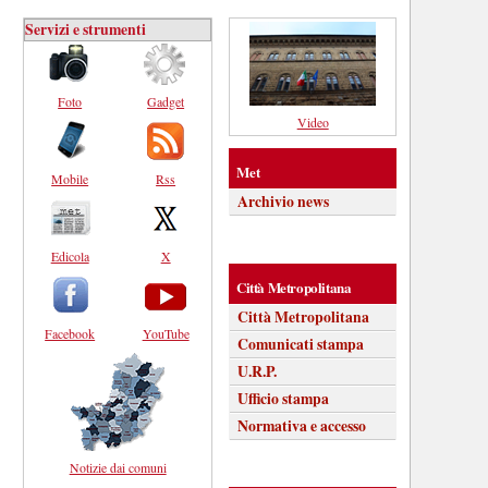
Servizi e strumenti
Foto
Gadget
Video
Met
Mobile
Rss
Archivio news
Edicola
X
Città Metropolitana
Città Metropolitana
Facebook
YouTube
Comunicati stampa
U.R.P.
Ufficio stampa
Normativa e accesso
Notizie dai comuni