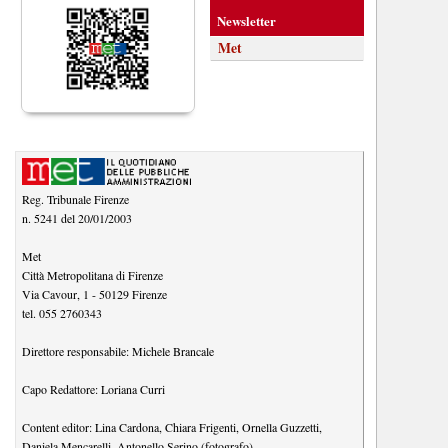
Newsletter
Met
Reg. Tribunale Firenze
n. 5241 del 20/01/2003
Met
Città Metropolitana di Firenze
Via Cavour, 1
-
50129
Firenze
tel.
055 2760343
Direttore responsabile:
Michele Brancale
Capo Redattore:
Loriana Curri
Content editor:
Lina Cardona
,
Chiara Frigenti
,
Ornella Guzzetti
,
Daniela Mencarelli
,
Antonello Serino (fotografo)