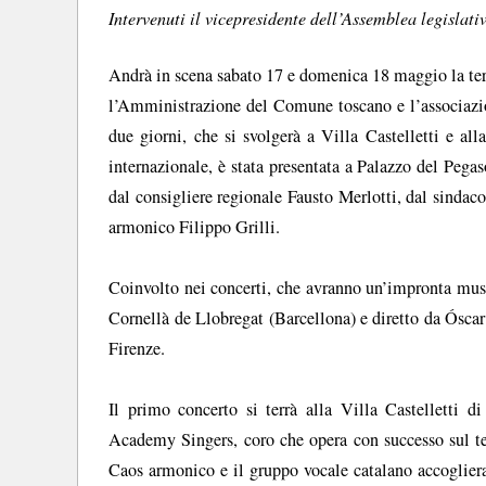
Intervenuti il vicepresidente dell’Assemblea legislati
Andrà in scena sabato 17 e domenica 18 maggio la terz
l’Amministrazione del Comune toscano e l’associazio
due giorni, che si svolgerà a Villa Castelletti e al
internazionale, è stata presentata a Palazzo del Pega
dal consigliere regionale Fausto Merlotti, dal sindac
armonico Filippo Grilli.
Coinvolto nei concerti, che avranno un’impronta mus
Cornellà de Llobregat (Barcellona) e diretto da Óscar
Firenze.
Il primo concerto si terrà alla Villa Castelletti 
Academy Singers, coro che opera con successo sul terr
Caos armonico e il gruppo vocale catalano accoglie