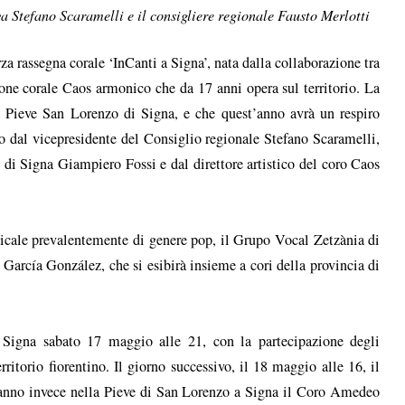
va Stefano Scaramelli e il consigliere regionale Fausto Merlotti
a rassegna corale ‘InCanti a Signa’, nata dalla collaborazione tra
ne corale Caos armonico che da 17 anni opera sul territorio. La
la Pieve San Lorenzo di Signa, e che quest’anno avrà un respiro
so dal vicepresidente del Consiglio regionale Stefano Scaramelli,
o di Signa Giampiero Fossi e dal direttore artistico del coro Caos
icale prevalentemente di genere pop, il Grupo Vocal Zetzània di
 García González, che si esibirà insieme a cori della provincia di
di Signa sabato 17 maggio alle 21, con la partecipazione degli
itorio fiorentino. Il giorno successivo, il 18 maggio alle 16, il
ranno invece nella Pieve di San Lorenzo a Signa il Coro Amedeo