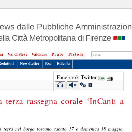
ews dalle Pubbliche Amministrazion
ella Città Metropolitana di Firenze
na
Val di Sieve
Valdarno
Prato
Pistoia
Redattori
NewsLetter
Rss
Edicola
Facebook
Twitter
a terza rassegna corale ‘InCanti a
 si terrà nel borgo toscano sabato 17 e domenica 18 maggio.