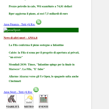
Prezzo petrolio in calo, Wti scambiato a 74,81 dollari
Bper aggiorna il piano, ai soci 7,5 miliardi di euro
Ansa Finanza - Tutti gli Rss
Sport
News di altri sport - ANSA.it
La Fifa conferma il pieno sostegno a Infantino
Calcio: la Fifa si scusa per il progetto di apertura ai privati,
"un errore"
Mondiali 2030: Times, "Infantino spinge per la finale in
Marocco". La Fifa, "E' falso"
Allarme Alcaraz verso gli Us Open, lo spagnolo salta anche
Cincinnati
Ansa Sport - Tutti gli Rss
VIABILITÀ
METEO
EVENTI