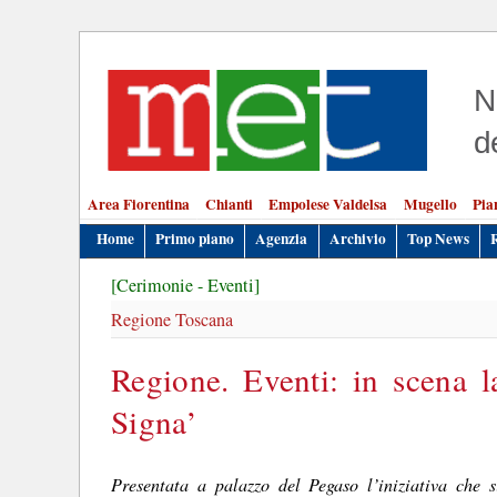
N
d
Area Fiorentina
Chianti
Empolese Valdelsa
Mugello
Pia
Home
Primo piano
Agenzia
Archivio
Top News
[Cerimonie - Eventi]
Regione Toscana
Regione. Eventi: in scena l
Signa’
Presentata a palazzo del Pegaso l’iniziativa che