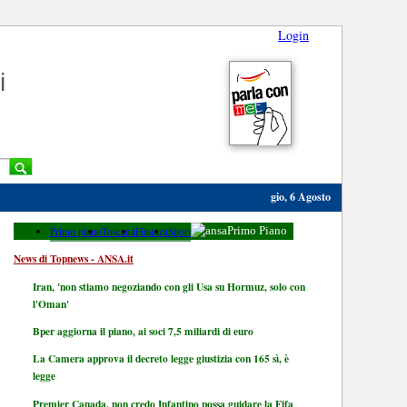
Login
i
gio, 6 Agosto
Primo piano
Toscana
Finanza
Sport
Primo Piano
News di Topnews - ANSA.it
Iran, 'non stiamo negoziando con gli Usa su Hormuz, solo con
l'Oman'
Bper aggiorna il piano, ai soci 7,5 miliardi di euro
La Camera approva il decreto legge giustizia con 165 sì, è
legge
Premier Canada, non credo Infantino possa guidare la Fifa