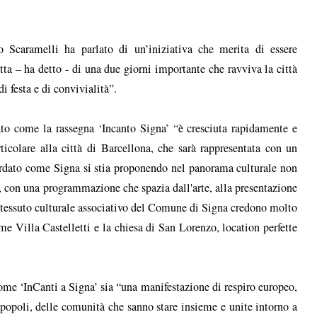
no Scaramelli ha parlato di un’iniziativa che merita di essere
tta – ha detto - di una due giorni importante che ravviva la città
i festa e di convivialità”.
ato come la rassegna ‘Incanto Signa’ “è cresciuta rapidamente e
rticolare alla città di Barcellona, che sarà rappresentata con un
cordato come Signa si stia proponendo nel panorama culturale non
e, con una programmazione che spazia dall'arte, alla presentazione
l tessuto culturale associativo del Comune di Signa credono molto
ome Villa Castelletti e la chiesa di San Lorenzo, location perfette
ome ‘InCanti a Signa’ sia “una manifestazione di respiro europeo,
opoli, delle comunità che sanno stare insieme e unite intorno a