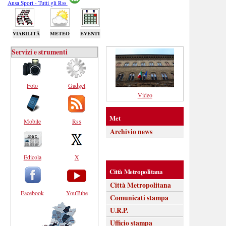
Ansa Sport - Tutti gli Rss
VIABILITÀ
METEO
EVENTI
Servizi e strumenti
Foto
Gadget
Video
Met
Mobile
Rss
Archivio news
Edicola
X
Città Metropolitana
Città Metropolitana
Facebook
YouTube
Comunicati stampa
U.R.P.
Ufficio stampa