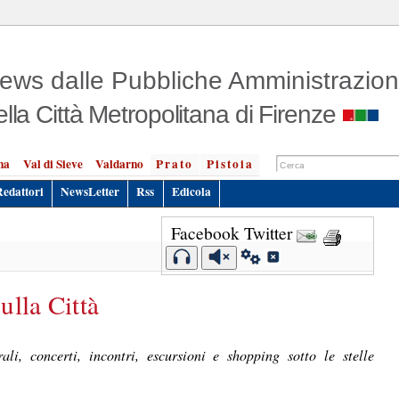
ews dalle Pubbliche Amministrazion
ella Città Metropolitana di Firenze
na
Val di Sieve
Valdarno
Prato
Pistoia
Redattori
NewsLetter
Rss
Edicola
Facebook
Twitter
ulla Città
li, concerti, incontri, escursioni e shopping sotto le stelle