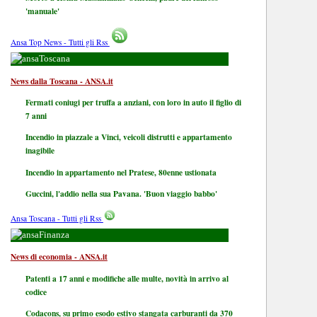
'manuale'
Ansa Top News - Tutti gli Rss
Toscana
News dalla Toscana - ANSA.it
Fermati coniugi per truffa a anziani, con loro in auto il figlio di
7 anni
Incendio in piazzale a Vinci, veicoli distrutti e appartamento
inagibile
Incendio in appartamento nel Pratese, 80enne ustionata
Guccini, l'addio nella sua Pavana. 'Buon viaggio babbo'
Ansa Toscana - Tutti gli Rss
Finanza
News di economia - ANSA.it
Patenti a 17 anni e modifiche alle multe, novità in arrivo al
codice
Codacons, su primo esodo estivo stangata carburanti da 370