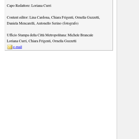
Capo Redattore:
Loriana Curri
Content editor:
Lina Cardona
,
Chiara Frigenti
,
Ornella Guzzetti
,
Daniela Mencarelli
,
Antonello Serino (fotografo)
Ufficio Stampa della Città Metropolitana:
Michele Brancale
Loriana Curri
,
Chiara Frigenti
,
Ornella Guzzetti
e-mail