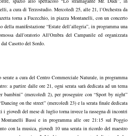
oltre, spazio allo spettacolo “Lo stramagante Mr. Dudi”, in
li, a cura di Terzostudio. Mercoledì 25, alle 21, l’Orchestra da
zetta torna a Fucecchio, in piazza Montanelli, con un concerto
no della manifestazione “Estate dell’allegria”, in programma una
romossa dall'oratorio All'Ombra del Campanile ed organizzata
0 dal Casotto del Sordo.
tro serate a cura del Centro Commerciale Naturale, in programma
ntro: a partire dalle ore 21, ogni serata sarà dedicata ad un tema
er bambini” (mercoledì 2), per proseguire con “Sport by night”
“Dancing on the street” (mercoledì 23) e la serata finale dedicata
 i giovedì del mese di luglio torna invece la rassegna di incontri
 Montanelli Bassi e in programma alle ore 21:15 sul Poggio
o con la musica, giovedì 10 una serata in ricordo del maestro