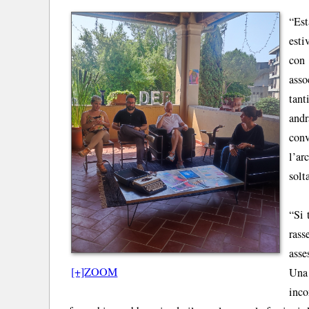
“Est
esti
con
asso
tant
andr
conv
l’ar
solt
“Si 
rass
asse
[+]ZOOM
Una 
inco