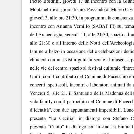
Pietro Boldrini, giovedì 17 un incontro con la Giunt
Montanelli e al giornalismo. Passando al Museo Civ
giovedì 3, alle ore 21:30, in programma la conferenza 
incontro con Arianna Vernillo (SABAP FI) sul tema "
dell'Archeologia, venerdì 11, alle 21:30, spazio ad 
alle 21:30 e all’interno delle Notti dell’Archeologi
lamine a balzo in occasione delle celebrazioni dedic
chiuderà con una visita guidata serale al museo, a p
nelle vie del centro, spazio al festival culturale “In
Uniti, con il contributo del Comune di Fucecchio e i
concerti, spettacoli, incontri e laboratori animati da 
Venerdì 5, alle 21, il Santuario della Madonna dell
vida family con il patrocinio del Comune di Fucecchi
d’identità”, con due appuntamenti imperdibili. Luned
presenta “La Cecilia” in dialogo con Stefano C
presenta “Cuoio” in dialogo con la sindaca Emma D