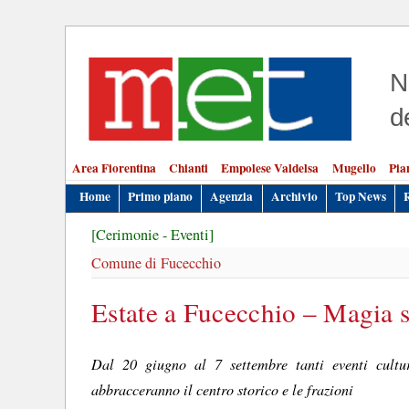
N
d
Area Fiorentina
Chianti
Empolese Valdelsa
Mugello
Pia
Home
Primo piano
Agenzia
Archivio
Top News
[Cerimonie - Eventi]
Comune di Fucecchio
Estate a Fucecchio – Magia s
Dal 20 giugno al 7 settembre tanti eventi cultura
abbracceranno il centro storico e le frazioni