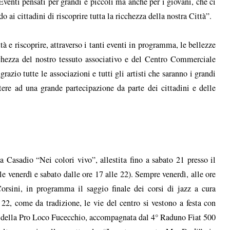
Eventi pensati per grandi e piccoli ma anche per i giovani, che ci
 ai cittadini di riscoprire tutta la ricchezza della nostra Città”.
à e riscoprire, attraverso i tanti eventi in programma, le bellezze
cchezza del nostro tessuto associativo e del Centro Commerciale
zio tutte le associazioni e tutti gli artisti che saranno i grandi
stere ad una grande partecipazione da parte dei cittadini e delle
a Casadio “Nei colori vivo”, allestita fino a sabato 21 presso il
le venerdì e sabato dalle ore 17 alle 22). Sempre venerdì, alle ore
orsini, in programma il saggio finale dei corsi di jazz a cura
2, come da tradizione, le vie del centro si vestono a festa con
ori della Pro Loco Fucecchio, accompagnata dal 4° Raduno Fiat 500