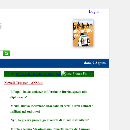
Login
i
dom, 9 Agosto
Primo piano
Toscana
Finanza
Sport
Primo Piano
News di Topnews - ANSA.it
Il Papa, 'basta violenze in Ucraina e Russia, spazio alla
diplomazia'
Media, nuova incursione israeliana in Siria. Carri armati e
militari nel sud-ovest
Nyt, 'la guerra prosciuga le scorte di missili statunitensi'
Morto a Roma Massimiliano Cencelli, padre del famoso