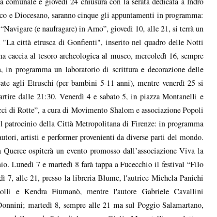
a comunale e giovedì 24 chiusura con la serata dedicata a Indro
ico e Diocesano, saranno cinque gli appuntamenti in programma:
“Navigare (e naufragare) in Arno”, giovedì 10, alle 21, si terrà un
La città etrusca di Gonfienti", inserito nel quadro delle Notti
una caccia al tesoro archeologica al museo, mercoledì 16, sempre
a, in programma un laboratorio di scrittura e decorazione delle
ate agli Etruschi (per bambini 5-11 anni), mentre venerdì 25 si
artire dalle 21:30. Venerdì 4 e sabato 5, in piazza Montanelli e
trecci di Rotte”, a cura di Movimento Shalom e associazione Popoli
l patrocinio della Città Metropolitana di Firenze: in programma
autori, artisti e performer provenienti da diverse parti del mondo.
a Querce ospiterà un evento promosso dall’associazione Viva la
o. Lunedì 7 e martedì 8 farà tappa a Fucecchio il festival “Filo
ì 7, alle 21, presso la libreria Blume, l'autrice Michela Panichi
olli e Kendra Fiumanò, mentre l'autore Gabriele Cavallini
onnini; martedì 8, sempre alle 21 ma sul Poggio Salamartano,