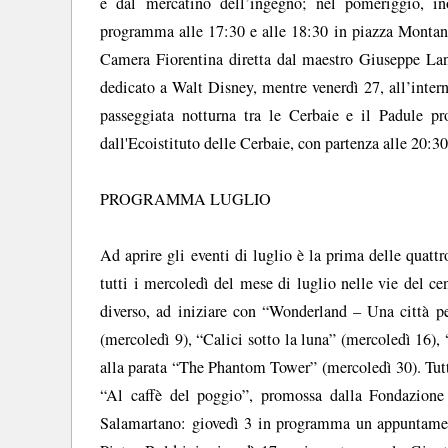
e dal mercatino dell’ingegno; nel pomeriggio, in
programma alle 17:30 e alle 18:30 in piazza Montanel
Camera Fiorentina diretta dal maestro Giuseppe Lan
dedicato a Walt Disney, mentre venerdì 27, all’inter
passeggiata notturna tra le Cerbaie e il Padule p
dall'Ecoistituto delle Cerbaie, con partenza alle 20:3
PROGRAMMA LUGLIO
Ad aprire gli eventi di luglio è la prima delle quat
tutti i mercoledì del mese di luglio nelle vie del ce
diverso, ad iniziare con “Wonderland – Una città p
(mercoledì 9), “Calici sotto la luna” (mercoledì 16), 
alla parata “The Phantom Tower” (mercoledì 30). Tutti
“Al caffè del poggio”, promossa dalla Fondazione
Salamartano: giovedì 3 in programma un appuntament