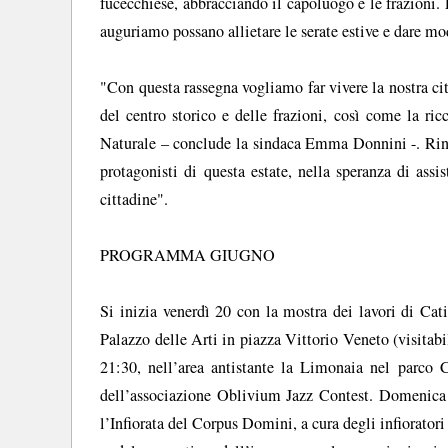
fucecchiese, abbracciando il capoluogo e le frazioni. 
auguriamo possano allietare le serate estive e dare modo
"Con questa rassegna vogliamo far vivere la nostra citt
del centro storico e delle frazioni, così come la ri
Naturale – conclude la sindaca Emma Donnini -. Ringra
protagonisti di questa estate, nella speranza di assi
cittadine".
PROGRAMMA GIUGNO
Si inizia venerdì 20 con la mostra dei lavori di Cati
Palazzo delle Arti in piazza Vittorio Veneto (visitabi
21:30, nell’area antistante la Limonaia nel parco C
dell’associazione Oblivium Jazz Contest. Domenica 2
l’Infiorata del Corpus Domini, a cura degli infiorat