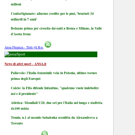
milioni
Confartigianato: allarme credito per le pmi, 'bruciati 34
miliardi in 7 anni'
Bolzano prima per crescita davanti a Roma e Milano, la Valle
d'Aosta frena
Ansa Finanza - Tutti gli Rss
Sport
News di altri sport - ANSA.it
Pallavolo: l'Italia femminile vola in Polonia, ultimo torneo
prima degli Europei
Calcio: la Fifa difende Infantino, "qualcuno vuole indebolire
noi e il presidente"
Atletica: Mondiali U20, due ori per l'Italia nel lungo e staffetta
4x100 mista
Tennis, n.1 al mondo Sabalenka sconfitta da Alexandrova a
Toronto