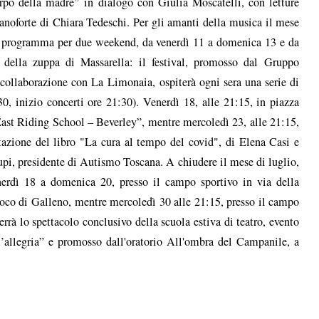
orpo della madre” in dialogo con Giulia Moscatelli, con letture
noforte di Chiara Tedeschi. Per gli amanti della musica il mese
 in programma per due weekend, da venerdì 11 a domenica 13 e da
 della zuppa di Massarella: il festival, promosso dal Gruppo
collaborazione con La Limonaia, ospiterà ogni sera una serie di
30, inizio concerti ore 21:30). Venerdì 18, alle 21:15, in piazza
East Riding School – Beverley”, mentre mercoledì 23, alle 21:15,
azione del libro "La cura al tempo del covid", di Elena Casi e
i, presidente di Autismo Toscana. A chiudere il mese di luglio,
rdì 18 a domenica 20, presso il campo sportivo in via della
 Loco di Galleno, mentre mercoledì 30 alle 21:15, presso il campo
errà lo spettacolo conclusivo della scuola estiva di teatro, evento
ll’allegria” e promosso dall'oratorio All'ombra del Campanile, a