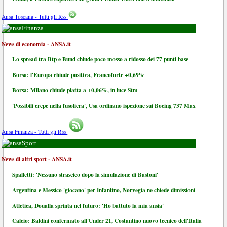
Ansa Toscana - Tutti gli Rss
Finanza
News di economia - ANSA.it
Lo spread tra Btp e Bund chiude poco mosso a ridosso dei 77 punti base
Borsa: l'Europa chiude positiva, Francoforte +0,69%
Borsa: Milano chiude piatta a +0,06%, in luce Stm
'Possibili crepe nella fusoliera', Usa ordinano ispezione sui Boeing 737 Max
Ansa Finanza - Tutti gli Rss
Sport
News di altri sport - ANSA.it
Spalletti: 'Nessuno strascico dopo la simulazione di Bastoni'
Argentina e Messico 'giocano' per Infantino, Norvegia ne chiede dimissioni
Atletica, Doualla sprinta nel futuro: 'Ho battuto la mia ansia'
Calcio: Baldini confermato all'Under 21, Costantino nuovo tecnico dell'Italia