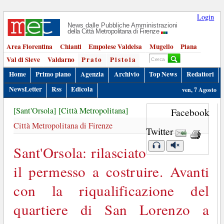
Login
News dalle Pubbliche Amministrazioni
della Città Metropolitana di Firenze
Area Fiorentina
Chianti
Empolese Valdelsa
Mugello
Piana
Val di Sieve
Valdarno
Prato
Pistoia
Home
Primo piano
Agenzia
Archivio
Top News
Redattori
NewsLetter
Rss
Edicola
ven, 7 Agosto
[Sant'Orsola]
[Città Metropolitana]
Facebook
Città Metropolitana di Firenze
Twitter
Sant'Orsola: rilasciato
il permesso a costruire. Avanti
con la riqualificazione del
quartiere di San Lorenzo a