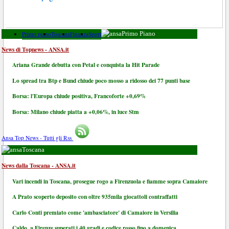
Primo piano
Toscana
Finanza
Sport
Primo Piano
News di Topnews - ANSA.it
Ariana Grande debutta con Petal e conquista la Hit Parade
Lo spread tra Btp e Bund chiude poco mosso a ridosso dei 77 punti base
Borsa: l'Europa chiude positiva, Francoforte +0,69%
Borsa: Milano chiude piatta a +0,06%, in luce Stm
Ansa Top News - Tutti gli Rss
Toscana
News dalla Toscana - ANSA.it
Vari incendi in Toscana, prosegue rogo a Firenzuola e fiamme sopra Camaiore
A Prato scoperto deposito con oltre 935mila giocattoli contraffatti
Carlo Conti premiato come 'ambasciatore' di Camaiore in Versilia
Caldo, a Firenze superati i 40 gradi e codice rosso fino a domenica