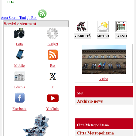
U.16
Ansa Sport - Tutti gli Rss
Servizi e strumenti
VIABILITÀ
METEO
EVENTI
Foto
Gadget
Mobile
Rss
Video
Edicola
X
Met
Archivio news
Facebook
YouTube
Città Metropolitana
Città Metropolitana