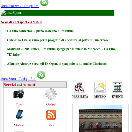
Ansa Finanza - Tutti gli Rss
Sport
News di altri sport - ANSA.it
La Fifa conferma il pieno sostegno a Infantino
Calcio: la Fifa si scusa per il progetto di apertura ai privati, "un errore"
Mondiali 2030: Times, "Infantino spinge per la finale in Marocco". La Fifa,
"E' falso"
Allarme Alcaraz verso gli Us Open, lo spagnolo salta anche Cincinnati
Ansa Sport - Tutti gli Rss
Servizi e strumenti
VIABILITÀ
METEO
EVENTI
Foto
Gadget
Mobile
Rss