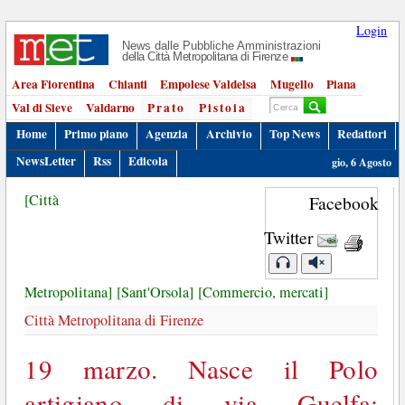
Login
News dalle Pubbliche Amministrazioni
della Città Metropolitana di Firenze
Area Fiorentina
Chianti
Empolese Valdelsa
Mugello
Piana
Val di Sieve
Valdarno
Prato
Pistoia
Home
Primo piano
Agenzia
Archivio
Top News
Redattori
NewsLetter
Rss
Edicola
gio, 6 Agosto
[Città
Facebook
Twitter
Metropolitana]
[Sant'Orsola]
[Commercio, mercati]
Città Metropolitana di Firenze
19 marzo. Nasce il Polo
artigiano di via Guelfa: