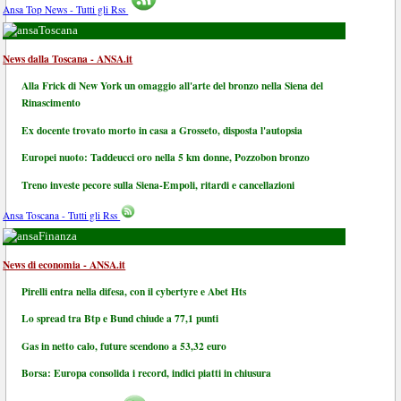
Ansa Top News - Tutti gli Rss
Toscana
News dalla Toscana - ANSA.it
Alla Frick di New York un omaggio all'arte del bronzo nella Siena del
Rinascimento
Ex docente trovato morto in casa a Grosseto, disposta l'autopsia
Europei nuoto: Taddeucci oro nella 5 km donne, Pozzobon bronzo
Treno investe pecore sulla Siena-Empoli, ritardi e cancellazioni
Ansa Toscana - Tutti gli Rss
Finanza
News di economia - ANSA.it
Pirelli entra nella difesa, con il cybertyre e Abet Hts
Lo spread tra Btp e Bund chiude a 77,1 punti
Gas in netto calo, future scendono a 53,32 euro
Borsa: Europa consolida i record, indici piatti in chiusura