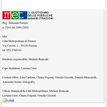
Reg. Tribunale Firenze
n. 5241 del 20/01/2003
Met
Città Metropolitana di Firenze
Via Cavour, 1
-
50129
Firenze
tel.
055 2760343
Direttore responsabile:
Michele Brancale
Capo Redattore:
Loriana Curri
Content editor:
Lina Cardona
,
Chiara Frigenti
,
Ornella Guzzetti
,
Daniela Mencarelli
,
Antonello Serino (fotografo)
Ufficio Stampa della Città Metropolitana:
Michele Brancale
Loriana Curri
,
Chiara Frigenti
,
Ornella Guzzetti
e-mail