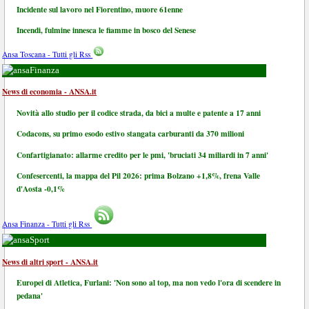
Incidente sul lavoro nel Fiorentino, muore 61enne
Incendi, fulmine innesca le fiamme in bosco del Senese
Ansa Toscana - Tutti gli Rss
Finanza
News di economia - ANSA.it
Novità allo studio per il codice strada, da bici a multe e patente a 17 anni
Codacons, su primo esodo estivo stangata carburanti da 370 milioni
Confartigianato: allarme credito per le pmi, 'bruciati 34 miliardi in 7 anni'
Confesercenti, la mappa del Pil 2026: prima Bolzano +1,8%, frena Valle
d'Aosta -0,1%
Ansa Finanza - Tutti gli Rss
Sport
News di altri sport - ANSA.it
Europei di Atletica, Furlani: 'Non sono al top, ma non vedo l'ora di scendere in
pedana'