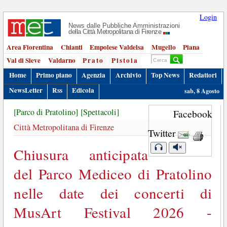
Login
News dalle Pubbliche Amministrazioni
della Città Metropolitana di Firenze
Area Fiorentina
Chianti
Empolese Valdelsa
Mugello
Piana
Val di Sieve
Valdarno
Prato
Pistoia
Home
Primo piano
Agenzia
Archivio
Top News
Redattori
NewsLetter
Rss
Edicola
sab, 8 Agosto
[Parco di Pratolino]
[Spettacoli]
Facebook
Città Metropolitana di Firenze
Twitter
Chiusura anticipata
del Parco Mediceo di Pratolino
nelle date dei concerti di
MusArt Festival 2026 -