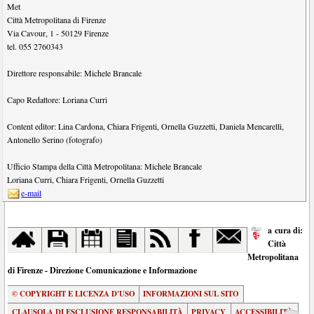
Met
Città Metropolitana di Firenze
Via Cavour, 1
-
50129
Firenze
tel.
055 2760343
Direttore responsabile:
Michele Brancale
Capo Redattore:
Loriana Curri
Content editor:
Lina Cardona
,
Chiara Frigenti
,
Ornella Guzzetti
,
Daniela Mencarelli
,
Antonello Serino (fotografo)
Ufficio Stampa della Città Metropolitana:
Michele Brancale
Loriana Curri
,
Chiara Frigenti
,
Ornella Guzzetti
e-mail
a cura di:
Città
Metropolitana
di Firenze - Direzione Comunicazione e Informazione
© COPYRIGHT E LICENZA D'USO
INFORMAZIONI SUL SITO
CLAUSOLA DI ESCLUSIONE RESPONSABILITÀ
PRIVACY
ACCESSIBILITÀ