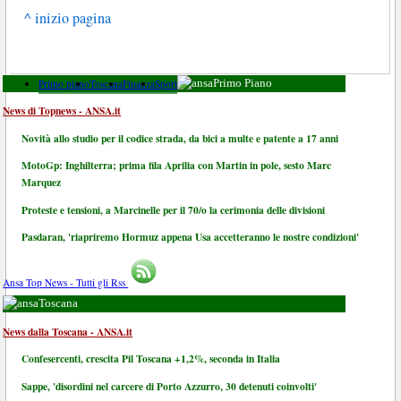
^ inizio pagina
Primo piano
Toscana
Finanza
Sport
Primo Piano
News di Topnews - ANSA.it
Novità allo studio per il codice strada, da bici a multe e patente a 17 anni
MotoGp: Inghilterra; prima fila Aprilia con Martin in pole, sesto Marc
Marquez
Proteste e tensioni, a Marcinelle per il 70/o la cerimonia delle divisioni
Pasdaran, 'riapriremo Hormuz appena Usa accetteranno le nostre condizioni'
Ansa Top News - Tutti gli Rss
Toscana
News dalla Toscana - ANSA.it
Confesercenti, crescita Pil Toscana +1,2%, seconda in Italia
Sappe, 'disordini nel carcere di Porto Azzurro, 30 detenuti coinvolti'