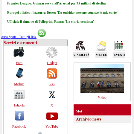
Premier League: Guimaraes va all'Arsenal per 75 milioni di sterline
Europei atletica: l'azzurra Dosso: 'Da outsider nessuno conosce le mie carte'
Ufficiale il rinnovo di Pellegrini, Roma: 'La storia continua'
Ansa Sport - Tutti gli Rss
Servizi e strumenti
VIABILITÀ
METEO
EVENTI
Foto
Gadget
Mobile
Rss
Video
Edicola
X
Met
Archivio news
Facebook
YouTube