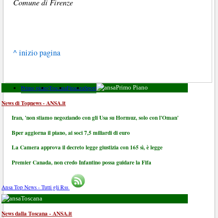
Comune di Firenze
^ inizio pagina
Primo piano
Toscana
Finanza
Sport
Primo Piano
News di Topnews - ANSA.it
Iran, 'non stiamo negoziando con gli Usa su Hormuz, solo con l'Oman'
Bper aggiorna il piano, ai soci 7,5 miliardi di euro
La Camera approva il decreto legge giustizia con 165 sì, è legge
Premier Canada, non credo Infantino possa guidare la Fifa
Ansa Top News - Tutti gli Rss
Toscana
News dalla Toscana - ANSA.it