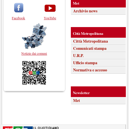
Met
Archivio news
Facebook
YouTube
Città Metropolitana
Città Metropolitana
Comunicati stampa
Notizie dai comuni
U.R.P.
Ufficio stampa
Normativa e accesso
Newsletter
Met