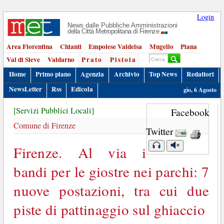
Login
News dalle Pubbliche Amministrazioni
della Città Metropolitana di Firenze
Area Fiorentina
Chianti
Empolese Valdelsa
Mugello
Piana
Val di Sieve
Valdarno
Prato
Pistoia
Home
Primo piano
Agenzia
Archivio
Top News
Redattori
NewsLetter
Rss
Edicola
gio, 6 Agosto
[Servizi Pubblici Locali]
Facebook
Comune di Firenze
Twitter
Firenze. Al via i
bandi per le giostre nei parchi: 7
nuove postazioni, tra cui due
piste di pattinaggio sul ghiaccio