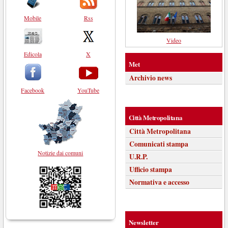
Mobile
Rss
Video
Edicola
X
Met
Archivio news
Facebook
YouTube
Città Metropolitana
Città Metropolitana
Comunicati stampa
Notizie dai comuni
U.R.P.
Ufficio stampa
Normativa e accesso
Newsletter