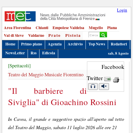
Login
News dalle Pubbliche Amministrazioni
della Città Metropolitana di Firenze
Area Fiorentina
Chianti
Empolese Valdelsa
Mugello
Piana
Val di Sieve
Valdarno
Prato
Pistoia
Home
Primo piano
Agenzia
Archivio
Top News
Redattori
NewsLetter
Rss
Edicola
sab, 8 Agosto
[Spettacoli]
Facebook
Teatro del Maggio Musicale Fiorentino
Twitter
"Il barbiere di
Siviglia" di Gioachino Rossini
In Cavea, il grande e suggestivo spazio all'aperto sul tetto
del Teatro del Maggio, sabato 11 luglio 2026 alle ore 21