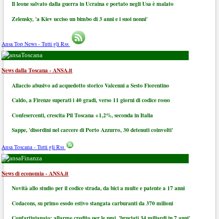
Il leone salvato dalla guerra in Ucraina e portato negli Usa è malato
Zelensky, 'a Kiev ucciso un bimbo di 3 anni e i suoi nonni'
Ansa Top News - Tutti gli Rss
Toscana
News dalla Toscana - ANSA.it
Allaccio abusivo ad acquedotto storico Valcenni a Sesto Fiorentino
Caldo, a Firenze superati i 40 gradi, verso 11 giorni di codice rosso
Confesercenti, crescita Pil Toscana +1,2%, seconda in Italia
Sappe, 'disordini nel carcere di Porto Azzurro, 30 detenuti coinvolti'
Ansa Toscana - Tutti gli Rss
Finanza
News di economia - ANSA.it
Novità allo studio per il codice strada, da bici a multe e patente a 17 anni
Codacons, su primo esodo estivo stangata carburanti da 370 milioni
Confartigianato: allarme credito per le pmi, 'bruciati 34 miliardi in 7 anni'