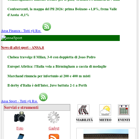
Confesercenti, la mappa del Pil 2026: prima Bolzano +1,8%, frena Valle
d'Aosta -0,1%
Ansa Finanza - Tutti gli Rss
Sport
News di altri sport - ANSA.it
Chelsea travolge il Milan, 3-0 con doppietta di Joao Pedro
Europei Atletica: l'Italia vola a Birmingham a caccia di medaglie
Marchand rinuncia per infortunio ai 200 e 400 m misti
Il derby d'Italia è dell'Inter, Juve battuta 2-1 a Perth
Ansa Sport - Tutti gli Rss
Servizi e strumenti
VIABILITÀ
METEO
EVENTI
Foto
Gadget