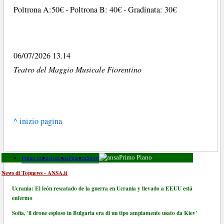
Poltrona A:50€ - Poltrona B: 40€ - Gradinata: 30€
06/07/2026 13.14
Teatro del Maggio Musicale Fiorentino
^ inizio pagina
Primo piano
Toscana
Finanza
Sport
Primo Piano
News di Topnews - ANSA.it
Ucrania: El león rescatado de la guerra en Ucrania y llevado a EEUU está
enfermo
Sofia, 'il drone esploso in Bulgaria era di un tipo ampiamente usato da Kiev'