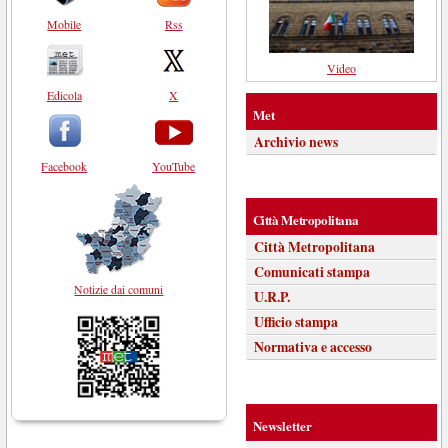
Mobile
Rss
Video
Edicola
X
Met
Archivio news
Facebook
YouTube
Città Metropolitana
Città Metropolitana
Comunicati stampa
Notizie dai comuni
U.R.P.
Ufficio stampa
Normativa e accesso
Newsletter