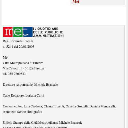
Met
Reg. Tribunale Firenze
n. 5241 del 20/01/2003
Met
Città Metropolitana di Firenze
Via Cavour, 1
-
50129
Firenze
tel.
055 2760343
Direttore responsabile:
Michele Brancale
Capo Redattore:
Loriana Curri
Content editor:
Lina Cardona
,
Chiara Frigenti
,
Ornella Guzzetti
,
Daniela Mencarelli
,
Antonello Serino (fotografo)
Ufficio Stampa della Città Metropolitana:
Michele Brancale
Loriana Curri
,
Chiara Frigenti
,
Ornella Guzzetti