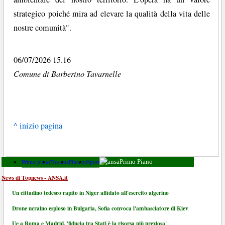
strategico poiché mira ad elevare la qualità della vita delle
nostre comunità".
06/07/2026 15.16
Comune di Barberino Tavarnelle
^ inizio pagina
Primo piano
Toscana
Finanza
Sport
Primo Piano
News di Topnews - ANSA.it
Un cittadino tedesco rapito in Niger affidato all'esercito algerino
Drone ucraino esploso in Bulgaria, Sofia convoca l'ambasciatore di Kiev
Ue a Roma e Madrid, 'fiducia tra Stati è la risorsa più preziosa'