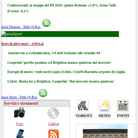
Confesercenti, la mappa del Pil 2026: prima Bolzano +1,8%, frena Valle
d'Aosta -0,1%
Ansa Finanza - Tutti gli Rss
Sport
News di altri sport - ANSA.it
Amichevole a Gelsenkirchen, 3-0 dell'Atalanta allo Schalke 04
Gasperini 'partita pessima col Brighton manca qualcosa dal mercato'
Europei di nuoto: venti metri sopra il cielo, Cosetti-Barnaba argento di coppia
Calcio: Roma ko a Brighton, Gasperini: 'Dal mercato manca qualcosa'
Ansa Sport - Tutti gli Rss
Servizi e strumenti
VIABILITÀ
METEO
EVENTI
Foto
Gadget