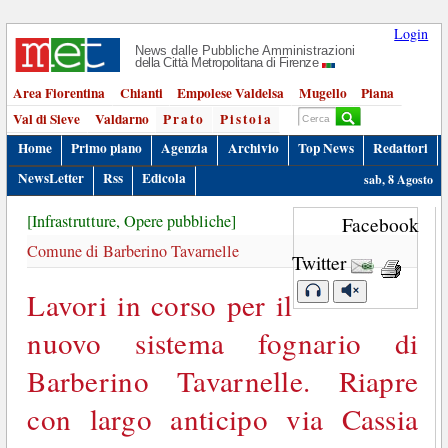
Login
News dalle Pubbliche Amministrazioni
della Città Metropolitana di Firenze
Area Fiorentina
Chianti
Empolese Valdelsa
Mugello
Piana
Val di Sieve
Valdarno
Prato
Pistoia
Home
Primo piano
Agenzia
Archivio
Top News
Redattori
NewsLetter
Rss
Edicola
sab, 8 Agosto
[Infrastrutture, Opere pubbliche]
Facebook
Comune di Barberino Tavarnelle
Twitter
Lavori in corso per il
nuovo sistema fognario di
Barberino Tavarnelle. Riapre
con largo anticipo via Cassia