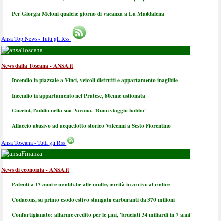
Per Giorgia Meloni qualche giorno di vacanza a La Maddalena
Ansa Top News - Tutti gli Rss
Toscana
News dalla Toscana - ANSA.it
Incendio in piazzale a Vinci, veicoli distrutti e appartamento inagibile
Incendio in appartamento nel Pratese, 80enne ustionata
Guccini, l'addio nella sua Pavana. 'Buon viaggio babbo'
Allaccio abusivo ad acquedotto storico Valcenni a Sesto Fiorentino
Ansa Toscana - Tutti gli Rss
Finanza
News di economia - ANSA.it
Patenti a 17 anni e modifiche alle multe, novità in arrivo al codice
Codacons, su primo esodo estivo stangata carburanti da 370 milioni
Confartigianato: allarme credito per le pmi, 'bruciati 34 miliardi in 7 anni'