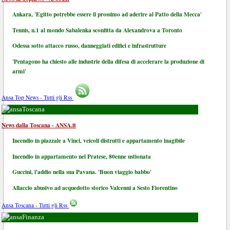
Ankara, 'Egitto potrebbe essere il prossimo ad aderire al Patto della Mecca'
Tennis, n.1 al mondo Sabalenka sconfitta da Alexandrova a Toronto
Odessa sotto attacco russo, danneggiati edifici e infrastrutture
'Pentagono ha chiesto alle industrie della difesa di accelerare la produzione di
armi'
Ansa Top News - Tutti gli Rss
Toscana
News dalla Toscana - ANSA.it
Incendio in piazzale a Vinci, veicoli distrutti e appartamento inagibile
Incendio in appartamento nel Pratese, 80enne ustionata
Guccini, l'addio nella sua Pavana. 'Buon viaggio babbo'
Allaccio abusivo ad acquedotto storico Valcenni a Sesto Fiorentino
Ansa Toscana - Tutti gli Rss
Finanza