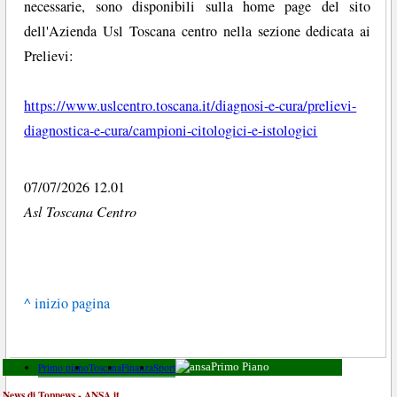
necessarie, sono disponibili sulla home page del sito
dell'Azienda Usl Toscana centro nella sezione dedicata ai
Prelievi:
https://www.uslcentro.toscana.it/diagnosi-e-cura/prelievi-
diagnostica-e-cura/campioni-citologici-e-istologici
07/07/2026 12.01
Asl Toscana Centro
^ inizio pagina
Primo piano
Toscana
Finanza
Sport
Primo Piano
News di Topnews - ANSA.it