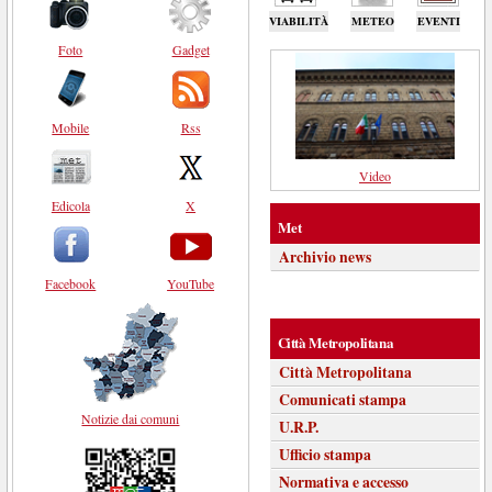
VIABILITÀ
METEO
EVENTI
Foto
Gadget
Mobile
Rss
Video
Edicola
X
Met
Archivio news
Facebook
YouTube
Città Metropolitana
Città Metropolitana
Comunicati stampa
Notizie dai comuni
U.R.P.
Ufficio stampa
Normativa e accesso