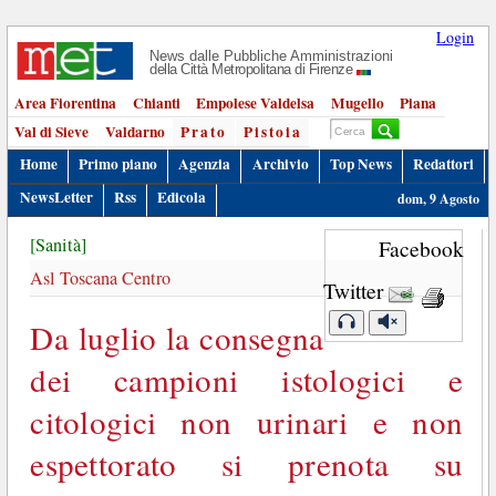
Login
News dalle Pubbliche Amministrazioni
della Città Metropolitana di Firenze
Area Fiorentina
Chianti
Empolese Valdelsa
Mugello
Piana
Val di Sieve
Valdarno
Prato
Pistoia
Home
Primo piano
Agenzia
Archivio
Top News
Redattori
NewsLetter
Rss
Edicola
dom, 9 Agosto
[Sanità]
Facebook
Asl Toscana Centro
Twitter
Da luglio la consegna
dei campioni istologici e
citologici non urinari e non
espettorato si prenota su