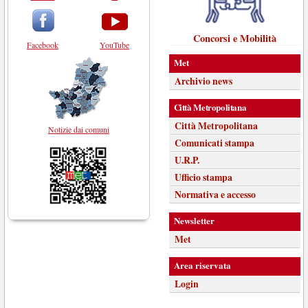
Concorsi e Mobilità
Facebook
YouTube
Met
Archivio news
Città Metropolitana
Città Metropolitana
Notizie dai comuni
Comunicati stampa
U.R.P.
Ufficio stampa
Normativa e accesso
Newsletter
Met
Area riservata
Login