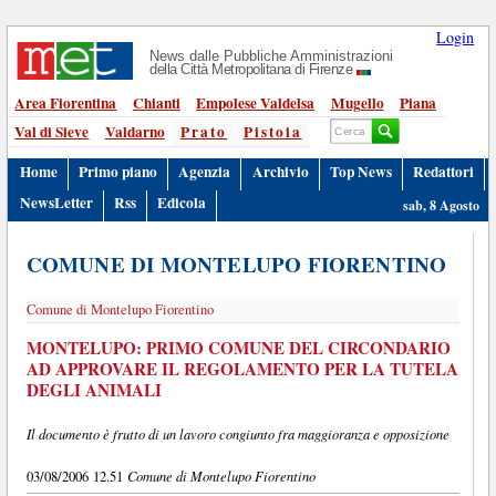
Login
News dalle Pubbliche Amministrazioni
della Città Metropolitana di Firenze
Area Fiorentina
Chianti
Empolese Valdelsa
Mugello
Piana
Val di Sieve
Valdarno
Prato
Pistoia
Home
Primo piano
Agenzia
Archivio
Top News
Redattori
NewsLetter
Rss
Edicola
sab, 8 Agosto
COMUNE DI MONTELUPO FIORENTINO
Comune di Montelupo Fiorentino
MONTELUPO: PRIMO COMUNE DEL CIRCONDARIO
AD APPROVARE IL REGOLAMENTO PER LA TUTELA
DEGLI ANIMALI
Il documento è frutto di un lavoro congiunto fra maggioranza e opposizione
Comune di Montelupo Fiorentino
03/08/2006 12.51