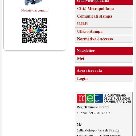
Città Metropolitana
Città Metropolitana
Notizie dai comuni
Comunicati stampa
U.R.P.
Ufficio stampa
Normativa e accesso
Newsletter
Met
Area riservata
Login
Reg. Tribunale Firenze
n. 5241 del 20/01/2003
Met
Città Metropolitana di Firenze
Via Cavour, 1
-
50129
Firenze