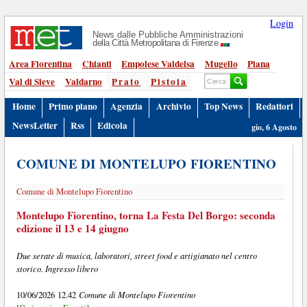
Login
News dalle Pubbliche Amministrazioni
della Città Metropolitana di Firenze
Area Fiorentina
Chianti
Empolese Valdelsa
Mugello
Piana
Val di Sieve
Valdarno
Prato
Pistoia
Home
Primo piano
Agenzia
Archivio
Top News
Redattori
NewsLetter
Rss
Edicola
gio, 6 Agosto
COMUNE DI MONTELUPO FIORENTINO
Comune di Montelupo Fiorentino
Montelupo Fiorentino, torna La Festa Del Borgo: seconda
edizione il 13 e 14 giugno
Due serate di musica, laboratori, street food e artigianato nel centro
storico. Ingresso libero
Comune di Montelupo Fiorentino
10/06/2026 12.42