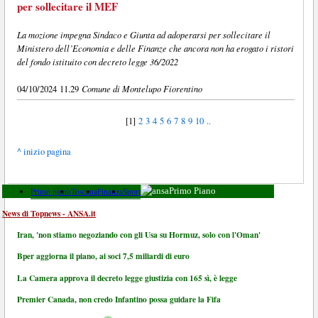
per sollecitare il MEF
La mozione impegna Sindaco e Giunta ad adoperarsi per sollecitare il
Ministero dell’Economia e delle Finanze che ancora non ha erogato i ristori
del fondo istituito con decreto legge 36/2022
Comune di Montelupo Fiorentino
04/10/2024 11.29
[1]
2
3
4
5
6
7
8
9
10
..
^ inizio pagina
Primo piano
Toscana
Finanza
Sport
Primo Piano
News di Topnews - ANSA.it
Iran, 'non stiamo negoziando con gli Usa su Hormuz, solo con l'Oman'
Bper aggiorna il piano, ai soci 7,5 miliardi di euro
La Camera approva il decreto legge giustizia con 165 sì, è legge
Premier Canada, non credo Infantino possa guidare la Fifa