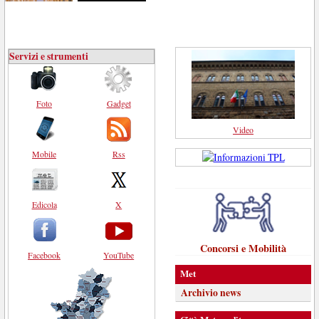
Servizi e strumenti
Foto
Gadget
Video
Mobile
Rss
Edicola
X
Concorsi e Mobilità
Facebook
YouTube
Met
Archivio news