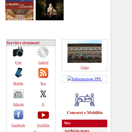
Servizi e strumenti
Foto
Gadget
Video
Mobile
Rss
Edicola
X
Concorsi e Mobilità
Met
Facebook
YouTube
Archivio news