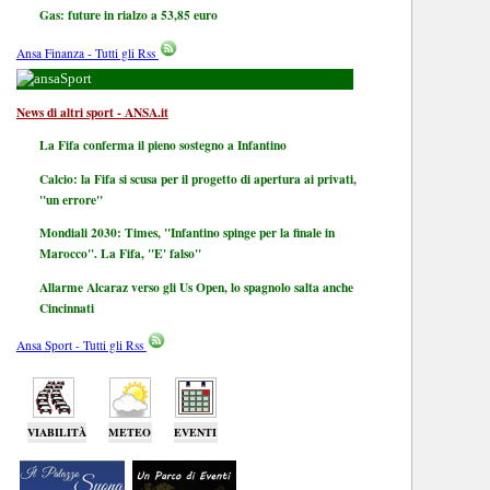
Gas: future in rialzo a 53,85 euro
Ansa Finanza - Tutti gli Rss
Sport
News di altri sport - ANSA.it
La Fifa conferma il pieno sostegno a Infantino
Calcio: la Fifa si scusa per il progetto di apertura ai privati,
"un errore"
Mondiali 2030: Times, "Infantino spinge per la finale in
Marocco". La Fifa, "E' falso"
Allarme Alcaraz verso gli Us Open, lo spagnolo salta anche
Cincinnati
Ansa Sport - Tutti gli Rss
VIABILITÀ
METEO
EVENTI