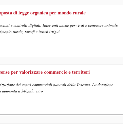
roposta di legge organica per mondo rurale
zioni e controlli digitali. Interventi anche per vivai e benessere animale,
onio rurale, tartufi e invasi irrigui
isorse per valorizzare commercio e territori
orizzazione dei centri commerciali naturali della Toscana. La dotazione
ica ammonta a 340mila euro