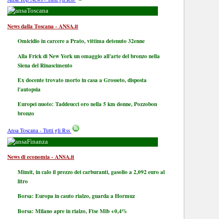
Toscana
News dalla Toscana - ANSA.it
Omicidio in carcere a Prato, vittima detenuto 32enne
Alla Frick di New York un omaggio all'arte del bronzo nella
Siena del Rinascimento
Ex docente trovato morto in casa a Grosseto, disposta
l'autopsia
Europei nuoto: Taddeucci oro nella 5 km donne, Pozzobon
bronzo
Ansa Toscana - Tutti gli Rss
Finanza
News di economia - ANSA.it
Mimit, in calo il prezzo dei carburanti, gasolio a 2,092 euro al
litro
Borsa: Europa in cauto rialzo, guarda a Hormuz
Borsa: Milano apre in rialzo, Ftse Mib +0,4%