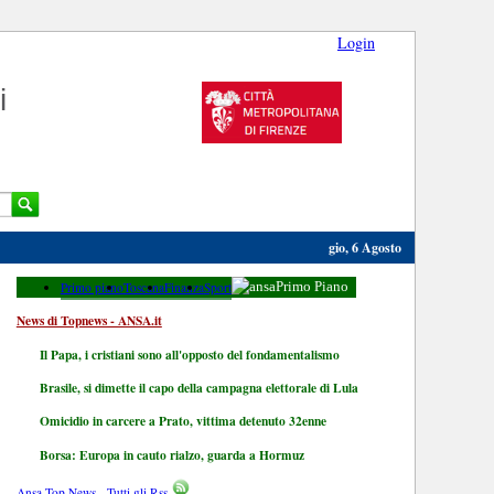
Login
i
gio, 6 Agosto
Primo piano
Toscana
Finanza
Sport
Primo Piano
News di Topnews - ANSA.it
Il Papa, i cristiani sono all'opposto del fondamentalismo
Brasile, si dimette il capo della campagna elettorale di Lula
Omicidio in carcere a Prato, vittima detenuto 32enne
Borsa: Europa in cauto rialzo, guarda a Hormuz
Ansa Top News - Tutti gli Rss