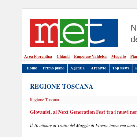
N
d
Area Fiorentina
Chianti
Empolese Valdelsa
Mugello
Pia
Home
Primo piano
Agenzia
Archivio
Top News
REGIONE TOSCANA
Regione Toscana
Giovanisì, al Next Generation Fest tra i nuovi n
Il 10 ottobre al Teatro del Maggio di Firenze torna con tanti 