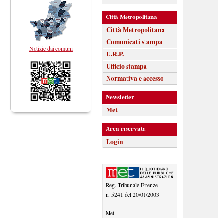
Città Metropolitana
Città Metropolitana
Comunicati stampa
Notizie dai comuni
U.R.P.
Ufficio stampa
Normativa e accesso
Newsletter
Met
Area riservata
Login
Reg. Tribunale Firenze
n. 5241 del 20/01/2003
Met