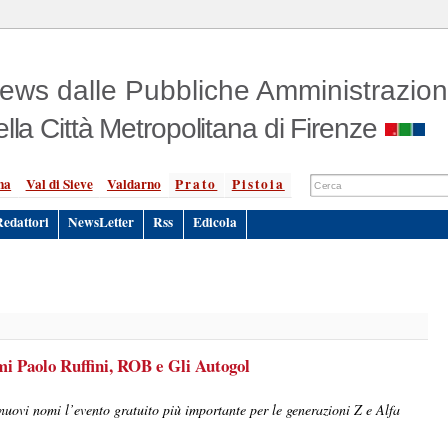
ews dalle Pubbliche Amministrazion
ella Città Metropolitana di Firenze
na
Val di Sieve
Valdarno
Prato
Pistoia
Redattori
NewsLetter
Rss
Edicola
omi Paolo Ruffini, ROB e Gli Autogol
nuovi nomi l’evento gratuito più importante per le generazioni Z e Alfa