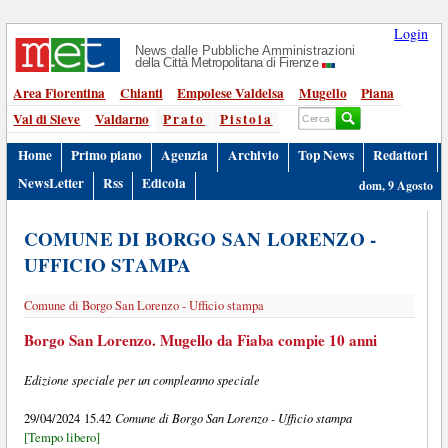
Login
News dalle Pubbliche Amministrazioni
della Città Metropolitana di Firenze
Area Fiorentina
Chianti
Empolese Valdelsa
Mugello
Piana
Val di Sieve
Valdarno
Prato
Pistoia
Home
Primo piano
Agenzia
Archivio
Top News
Redattori
NewsLetter
Rss
Edicola
dom, 9 Agosto
COMUNE DI BORGO SAN LORENZO -
UFFICIO STAMPA
Comune di Borgo San Lorenzo - Ufficio stampa
Borgo San Lorenzo. Mugello da Fiaba compie 10 anni
Edizione speciale per un compleanno speciale
Comune di Borgo San Lorenzo - Ufficio stampa
29/04/2024 15.42
[Tempo libero]