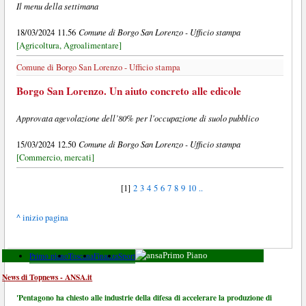
Il menu della settimana
Comune di Borgo San Lorenzo - Ufficio stampa
18/03/2024 11.56
[Agricoltura, Agroalimentare]
Comune di Borgo San Lorenzo - Ufficio stampa
Borgo San Lorenzo. Un aiuto concreto alle edicole
Approvata agevolazione dell’80% per l'occupazione di suolo pubblico
Comune di Borgo San Lorenzo - Ufficio stampa
15/03/2024 12.50
[Commercio, mercati]
[1]
2
3
4
5
6
7
8
9
10
..
^ inizio pagina
Primo piano
Toscana
Finanza
Sport
Primo Piano
News di Topnews - ANSA.it
'Pentagono ha chiesto alle industrie della difesa di accelerare la produzione di