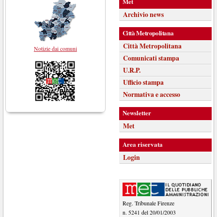
Met
Archivio news
Città Metropolitana
Città Metropolitana
Notizie dai comuni
Comunicati stampa
U.R.P.
Ufficio stampa
Normativa e accesso
Newsletter
Met
Area riservata
Login
Reg. Tribunale Firenze
n. 5241 del 20/01/2003